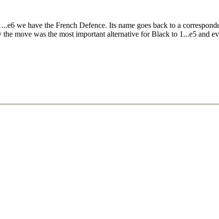
...e6 we have the French Defence. Its name goes back to a correspond
 the move was the most important alternative for Black to 1...e5 and eve
lung I
ehlung II
ehlung I
ung II