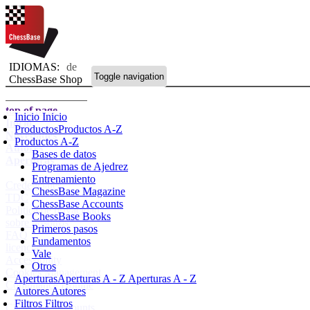
IDIOMAS:
de
Toggle navigation
ChessBase Shop
top of page
Inicio
Inicio
Inicio
Productos
Productos A-Z
Novedades
Productos A-Z
Autores
Bases de datos
Aperturas
Programas de Ajedrez
Entrenamiento
Credenciales
ChessBase Magazine
TDC
ChessBase Accounts
Política de privacidad
ChessBase Books
sobre nosotros
Primeros pasos
FAQ
Fundamentos
licencias
Vale
Accessibility
Otros
Cookies Management
Aperturas
Aperturas A - Z
Aperturas A - Z
Compliance Hotline
Autores
Autores
Filtros
Filtros
Chessbase Accounts