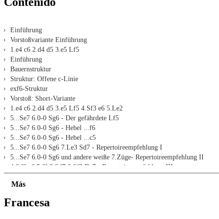
Contenido
Einführung
Vorstoßvariante Einführung
1.e4 c6 2.d4 d5 3.e5 Lf5
Einführung
Bauernstruktur
Struktur: Offene c-Linie
exf6-Struktur
Vorstoß: Short-Variante
1.e4 c6 2.d4 d5 3.e5 Lf5 4.Sf3 e6 5.Le2
5...Se7 6.0-0 Sg6 - Der gefährdete Lf5
5...Se7 6.0-0 Sg6 - Hebel ...f6
5...Se7 6.0-0 Sg6 - Hebel ...c5
5...Se7 6.0-0 Sg6 7.Le3 Sd7 - Repertoireempfehlung I
5...Se7 6.0-0 Sg6 und andere weiße 7.Züge- Repertoireempfehlung II
4.Sd2 e6 5.Sb3 Sd7 6.Sf3 Dc7 - Repertoireempfehlung III
Vorstoß: Tal-Variante
Más
1.e4 c6 2.d4 d5 3.e5 Lf5 4.h4
Einführung und Überblick
Francesa
4...Db6/Dc7/h6 - abgewandelter Vorstoßfranzose
4...Db6