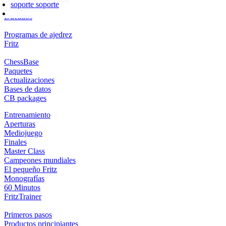
soporte
soporte
Suscripción
Ducados
Programas de ajedrez
Fritz
ChessBase
Paquetes
Actualizaciones
Bases de datos
CB packages
Entrenamiento
Aperturas
Mediojuego
Finales
Master Class
Campeones mundiales
El pequeño Fritz
Monografías
60 Minutos
FritzTrainer
Primeros pasos
Productos principiantes