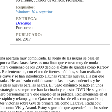
Avanzado
,
Jugador de torneos
,
Profesional
Requisitos:
Windows 10 o superior
ENTREGA:
Descarga
Por correo
PUBLICADO:
abr. 2017
na apertura muy complicada. El juego de las negras se basa en
 por casillas claras clave. es una línea que estuvo muy de moda a
venta y comienzo de los 2000 debido al éxito de grandes como Karpov,
. Recientemente, con el uso de fuertes módulos, se han realizado
 clave y se han introducido algunas variantes nuevas, a la par que
futadas. He analizado cuidadosamente las nuevas tendencias y he
s ideas nuevas para las negras. El juego dinámico basado en unos
 estratégicos siempre me han fascinado y en estos DVD He sugerido
fiero personalmente y que empleo en la práctica. Recientemente en el
z rápido y relámpago en Qatar usé muchas de ellas con gran éxito,
tes victorias sobre GM de primera fila como Lagrave, Radjabov,
do contra Vishy Anand. Estoy seguro de que aprenderá mucho sobre