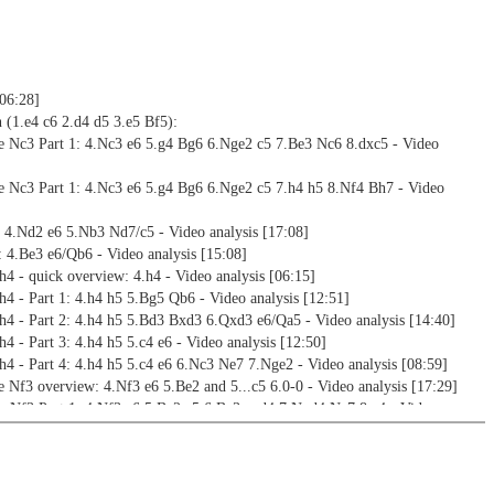
[06:28]
 (1.e4 c6 2.d4 d5 3.e5 Bf5):
ve Nc3 Part 1: 4.Nc3 e6 5.g4 Bg6 6.Nge2 c5 7.Be3 Nc6 8.dxc5 - Video
ve Nc3 Part 1: 4.Nc3 e6 5.g4 Bg6 6.Nge2 c5 7.h4 h5 8.Nf4 Bh7 - Video
 4.Nd2 e6 5.Nb3 Nd7/c5 - Video analysis [17:08]
 4.Be3 e6/Qb6 - Video analysis [15:08]
h4 - quick overview: 4.h4 - Video analysis [06:15]
h4 - Part 1: 4.h4 h5 5.Bg5 Qb6 - Video analysis [12:51]
h4 - Part 2: 4.h4 h5 5.Bd3 Bxd3 6.Qxd3 e6/Qa5 - Video analysis [14:40]
h4 - Part 3: 4.h4 h5 5.c4 e6 - Video analysis [12:50]
h4 - Part 4: 4.h4 h5 5.c4 e6 6.Nc3 Ne7 7.Nge2 - Video analysis [08:59]
 Nf3 overview: 4.Nf3 e6 5.Be2 and 5...c5 6.0-0 - Video analysis [17:29]
e Nf3 Part 1: 4.Nf3 e6 5.Be2 c5 6.Be3 cxd4 7.Nxd4 Ne7 8.c4 - Video
e Nf3 Part 2: 4.Nf3 e6 5.Be2 c5 6.Be3 cxd4 7.Nxd4 Ne7 8.Bg5 - Video