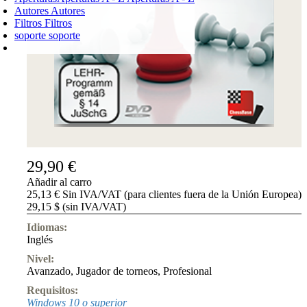
Autores
Autores
Filtros
Filtros
soporte
soporte
CARRO DE LA COMPRA
Login
0
PRODUCTO
0,00 €
✔
29,90 €
Añadir al carro
25,13 € Sin IVA/VAT (para clientes fuera de la Unión Europea)
29,15 $ (sin IVA/VAT)
Idiomas:
Inglés
Nivel:
Avanzado
,
Jugador de torneos
,
Profesional
Requisitos:
Windows 10 o superior