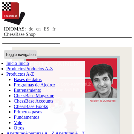
IDIOMAS:
de
en
ES
fr
ChessBase Shop
Toggle navigation
Inicio
Inicio
Productos
Productos A-Z
Productos A-Z
Bases de datos
Programas de Ajedrez
Entrenamiento
ChessBase Magazine
ChessBase Accounts
ChessBase Books
Primeros pasos
Fundamentos
Vale
Otros
Aperturas
Aperturas A - Z
Aperturas A - Z