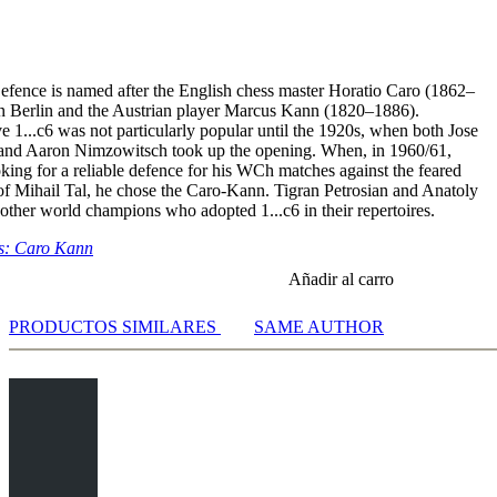
e Nf3 Part 3: 4.Nf3 e6 5.Be2 c5 6.Be3 cxd4 7.Nxd4 Ne7 8.Nd2 - Video
e Nf3 Part 4: 4.Nf3 e6 5.Be2 c5 6.Be3 cxd4 7.Nxd4 Ne7 8.0-0 - Video
ence is named after the English chess master Horatio Caro (1862–
n Berlin and the Austrian player Marcus Kann (1820–1886).
 1...c6 was not particularly popular until the 1920s, when both Jose
and Aaron Nimzowitsch took up the opening. When, in 1960/61,
king for a reliable defence for his WCh matches against the feared
s of Mihail Tal, he chose the Caro-Kann. Tigran Petrosian and Anatoly
ther world champions who adopted 1...c6 in their repertoires.
s: Caro Kann
Añadir al carro
PRODUCTOS SIMILARES
SAME AUTHOR