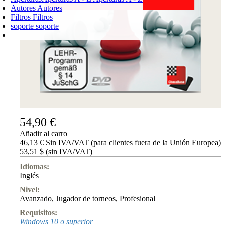
Autores
Autores
Filtros
Filtros
soporte
soporte
CARRO DE LA COMPRA
Login
0
PRODUCTO
0,00 €
✔
54,90 €
Añadir al carro
46,13 € Sin IVA/VAT (para clientes fuera de la Unión Europea)
53,51 $ (sin IVA/VAT)
Idiomas:
Inglés
Nivel:
Avanzado
,
Jugador de torneos
,
Profesional
Requisitos:
Windows 10 o superior