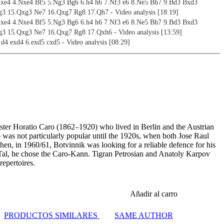
3 dxe4 4.Nxe4 Bf5 5.Ng3 Bg6 6.h4 h6 7.Nf3 e6 8.Ne5 Bh7 9.Bd3 Bxd3
3 15.Qxg3 Ne7 16.Qxg7 Rg8 17.Qh7 - Video analysis [18:19]
3 dxe4 4.Nxe4 Bf5 5.Ng3 Bg6 6.h4 h6 7.Nf3 e6 8.Ne5 Bh7 9.Bd3 Bxd3
3 15.Qxg3 Ne7 16.Qxg7 Rg8 17.Qxh6 - Video analysis [13:59]
.d4 exd4 6.exd5 cxd5 - Video analysis [08:29]
5.g3 Nf6 6.Bg2 0-0 7.0-0 Re8 8.Re1 Nbd7 - Video analysis [07:37]
analysis [08:11]
 Ne4 5.d4/Be2 - Video analysis [15:17]
 4.e5 Ne4 5.Ne2 Qb6 6.d4 e6 7.Ng3 - Video analysis [15:44]
 4.e5 Ne4 5.Ne2 Qb6 6.d4 e6 7.Nfg1 - Video analysis [11:12]
 9.exf6 gxf6 10.f4 Ne4 - Video analysis [14:54]
 5.c3 Nf6/Qc7 - Video analysis [07:47]
 5.Nc3 Nc6 6.Nf3 Bg4 7.cxd5 Nxd5 8.Qb3 Bxf3 9.gxf3 e6 10.Qxb7 Nxd4
ter Horatio Caro (1862–1920) who lived in Berlin and the Austrian
/Bg5 - Video analysis [16:19]
as not particularly popular until the 1920s, when both Jose Raul
5.Nc3 Nc6 6.Nf3 Bg4 7.Bg5 Ne4 - Video analysis [06:24]
, in 1960/61, Botvinnik was looking for a reliable defence for his
3.exd5 cxd5 4.c4 Nf6 5.Nc3 Nc6 6.Bg5 Ne4/Be6/dxc4 - Video analysis [10:52]
l Tal, he chose the Caro-Kann. Tigran Petrosian and Anatoly Karpov
4 Nf6 5.Nc3 Nc6 6.Bg5 e6 - Video analysis [20:21]
epertoires.
 Nf6 5.Qa4/Bb5/ - Video analysis [06:38]
s [12:21]
Añadir al carro
PRODUCTOS SIMILARES
SAME AUTHOR