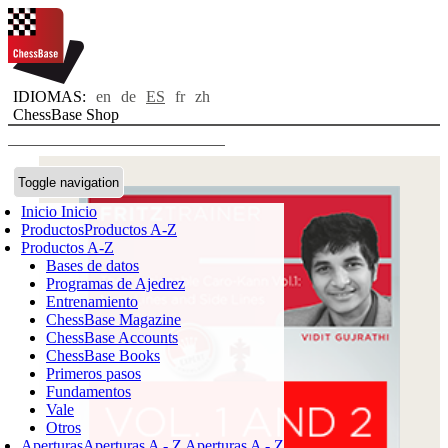
IDIOMAS:
en
de
ES
fr
zh
ChessBase Shop
Toggle navigation
Inicio
Inicio
Productos
Productos A-Z
Productos A-Z
Bases de datos
Programas de Ajedrez
Entrenamiento
ChessBase Magazine
ChessBase Accounts
ChessBase Books
Primeros pasos
Fundamentos
Vale
Otros
Aperturas
Aperturas A - Z
Aperturas A - Z