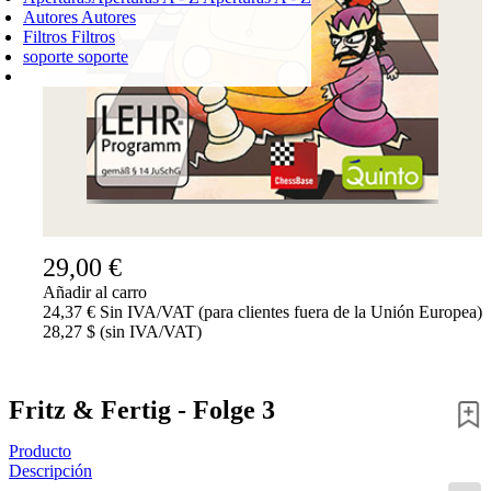
Autores
Autores
Filtros
Filtros
soporte
soporte
CARRO DE LA COMPRA
Login
0
PRODUCTO
0,00 €
✔
29,00 €
Añadir al carro
24,37 € Sin IVA/VAT (para clientes fuera de la Unión Europea)
28,27 $ (sin IVA/VAT)
Fritz & Fertig - Folge 3
Producto
Descripción