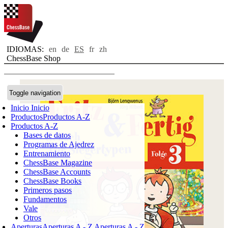
IDIOMAS:
en
de
ES
fr
zh
ChessBase Shop
Toggle navigation
Inicio
Inicio
Productos
Productos A-Z
Productos A-Z
Bases de datos
Programas de Ajedrez
Entrenamiento
ChessBase Magazine
ChessBase Accounts
ChessBase Books
Primeros pasos
Fundamentos
Vale
Otros
Aperturas
Aperturas A - Z
Aperturas A - Z