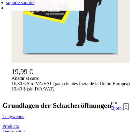
soporte
soporte
CARRO DE LA COMPRA
Login
0
PRODUCTO
0,00 €
✔
19,99 €
Añadir al carro
16,80 € Sin IVA/VAT (para clientes fuera de la Unión Europea)
19,49 $ (sin IVA/VAT)
por
Grundlagen der Schacheröffnungen
Björn
Lengwenus
Producto
Descripción