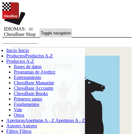
IDIOMAS:
de
Toggle navigation
ChessBase Shop
Inicio
Inicio
Productos
Productos A-Z
Productos A-Z
Bases de datos
Programas de Ajedrez
Entrenamiento
ChessBase Magazine
ChessBase Accounts
ChessBase Books
Primeros pasos
Fundamentos
Vale
Otros
Aperturas
Aperturas A - Z
Aperturas A - Z
Autores
Autores
Filtros
Filtros