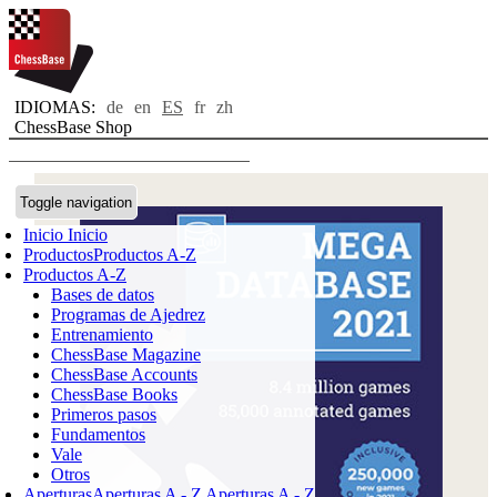
IDIOMAS:
de
en
ES
fr
zh
ChessBase Shop
Toggle navigation
Inicio
Inicio
Productos
Productos A-Z
Productos A-Z
Bases de datos
Programas de Ajedrez
Entrenamiento
ChessBase Magazine
ChessBase Accounts
ChessBase Books
Primeros pasos
Fundamentos
Vale
Otros
Aperturas
Aperturas A - Z
Aperturas A - Z