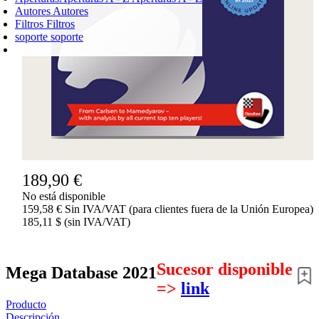
Autores
Autores
Filtros
Filtros
soporte
soporte
CARRO DE LA COMPRA
Login
0
PRODUCTO
0,00 €
✔
189,90 €
No está disponible
159,58 € Sin IVA/VAT (para clientes fuera de la Unión Europea)
185,11 $ (sin IVA/VAT)
Sucesor disponible
Mega Database 2021
=>
link
Producto
Descripción