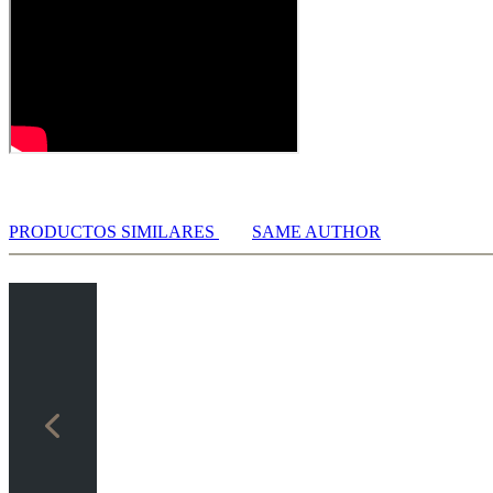
LiveBook active
All engines installed in ChessBase can be started for the analysi
Assisted Analysis
Print notation and diagrams (for worksheets)
PRODUCTOS SIMILARES
SAME AUTHOR