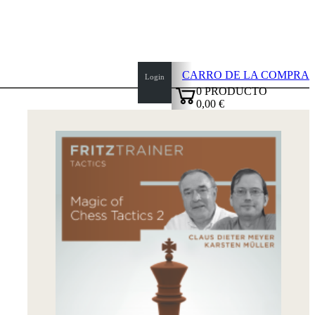
CARRO DE LA COMPRA
Login
0
PRODUCTO
0,00 €
top
✔
of
page
Inicio
Novedades
Autores
Aperturas
Credenciales
TDC
Política
de
privacidad
sobre
nosotros
FAQ
licencias