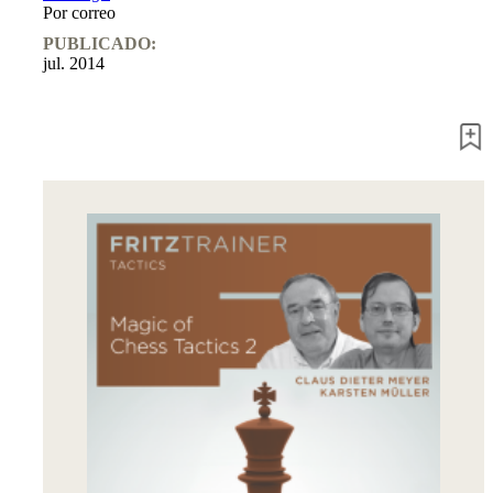
Por correo
Entrenamiento
Aperturas
PUBLICADO:
Mediojuego
jul. 2014
Finales
Master
Class
Campeones
mundiales
El
pequeño
Fritz
Monografías
60
Minutos
FritzTrainer
Primeros
pasos
Productos
principiantes
ChessBase
Magazine
Magazine
Extra