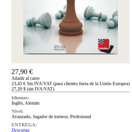
Accessibility
Cookies
Management
Compliance
Hotline
Chessbase
Accounts
Suscripción
Ducados
Programas
de
27,90 €
ajedrez
Añadir al carro
Fritz
23,45 € Sin IVA/VAT (para clientes fuera de la Unión Europea)
27,20 $ (sin IVA/VAT)
ChessBase
Paquetes
Idiomas:
Actualizaciones
Inglés
,
Alemán
Bases
de
Nivel:
datos
Avanzado
,
Jugador de torneos
,
Profesional
CB
ENTREGA:
packages
Descarga