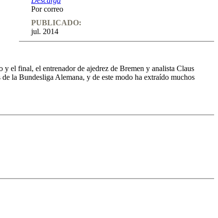
Descarga
Por correo
PUBLICADO:
jul. 2014
 y el final, el entrenador de ajedrez de Bremen y analista Claus
os de la Bundesliga Alemana, y de este modo ha extraído muchos
afías, algunas de las cuales fueron sacadas en los encuentros. El
ás de otros 10 tests interactivos completados con ejemplos propios.
uenos y malos) pueden estudiarse primero y luego profundizar en ellos
edback (also on mistakes) and further explanations.
nitial position - final position).
ou test your new knowledge and actively play the new opening.