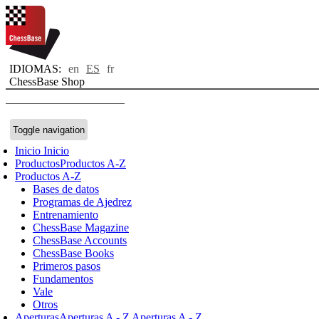
IDIOMAS:
en
ES
fr
ChessBase Shop
Toggle navigation
Inicio
Inicio
Productos
Productos A-Z
Productos A-Z
Bases de datos
Programas de Ajedrez
Entrenamiento
ChessBase Magazine
ChessBase Accounts
ChessBase Books
Primeros pasos
Fundamentos
Vale
Otros
Aperturas
Aperturas A - Z
Aperturas A - Z