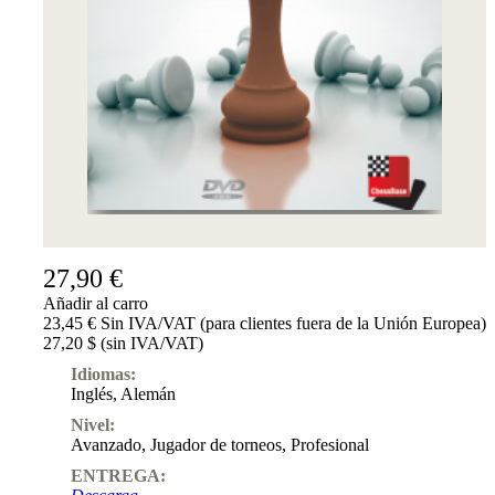
Suscripciones
Otros
Ludwig
Boutique
Bonos
de
regalo
27,90 €
Añadir al carro
23,45 € Sin IVA/VAT (para clientes fuera de la Unión Europea)
27,20 $ (sin IVA/VAT)
Idiomas:
Inglés
,
Alemán
Nivel:
Avanzado
,
Jugador de torneos
,
Profesional
ENTREGA: