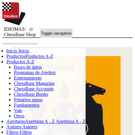
IDIOMAS:
de
Toggle navigation
ChessBase Shop
Inicio
Inicio
Productos
Productos A-Z
Productos A-Z
Bases de datos
Programas de Ajedrez
Entrenamiento
ChessBase Magazine
ChessBase Accounts
ChessBase Books
Primeros pasos
Fundamentos
Vale
Otros
Aperturas
Aperturas A - Z
Aperturas A - Z
Autores
Autores
Filtros
Filtros