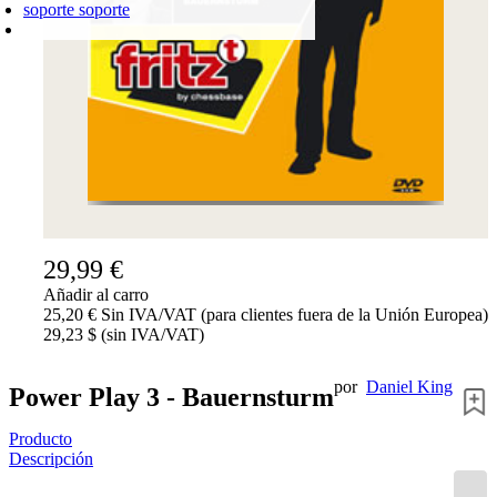
soporte
soporte
CARRO DE LA COMPRA
Login
0
PRODUCTO
0,00 €
✔
29,99 €
Añadir al carro
25,20 € Sin IVA/VAT (para clientes fuera de la Unión Europea)
29,23 $ (sin IVA/VAT)
por
Daniel King
Power Play 3 - Bauernsturm
Producto
Descripción