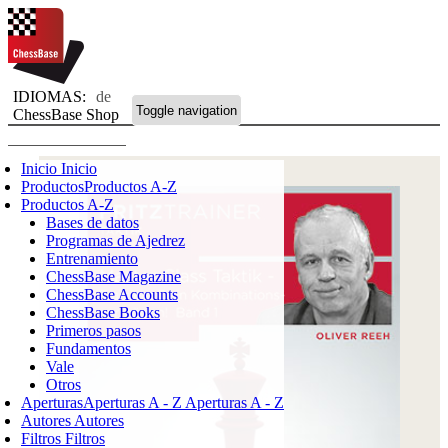
IDIOMAS:
de
Toggle navigation
ChessBase Shop
Inicio
Inicio
Productos
Productos A-Z
Productos A-Z
Bases de datos
Programas de Ajedrez
Entrenamiento
ChessBase Magazine
ChessBase Accounts
ChessBase Books
Primeros pasos
Fundamentos
Vale
Otros
Aperturas
Aperturas A - Z
Aperturas A - Z
Autores
Autores
Filtros
Filtros