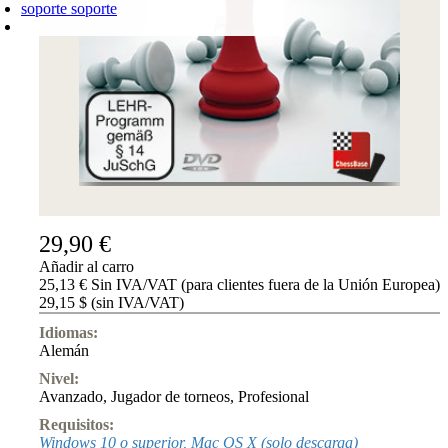
soporte
soporte
CARRO DE LA COMPRA
Login
0
PRODUCTO
0,00 €
✔
29,90 €
Añadir al carro
25,13 € Sin IVA/VAT (para clientes fuera de la Unión Europea)
29,15 $ (sin IVA/VAT)
Idiomas:
Alemán
Nivel:
Avanzado
,
Jugador de torneos
,
Profesional
Requisitos:
Windows 10 o superior, Mac OS X (solo descarga)