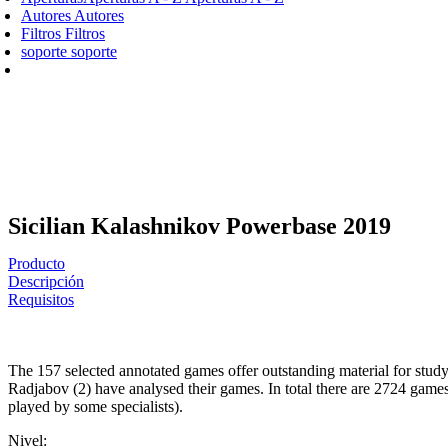
Autores
Autores
Filtros
Filtros
soporte
soporte
Sicilian Kalashnikov Powerbase 2019
Producto
Descripción
Requisitos
The 157 selected annotated games offer outstanding material for stud
Radjabov (2) have analysed their games. In total there are 2724 games
played by some specialists).
Nivel: