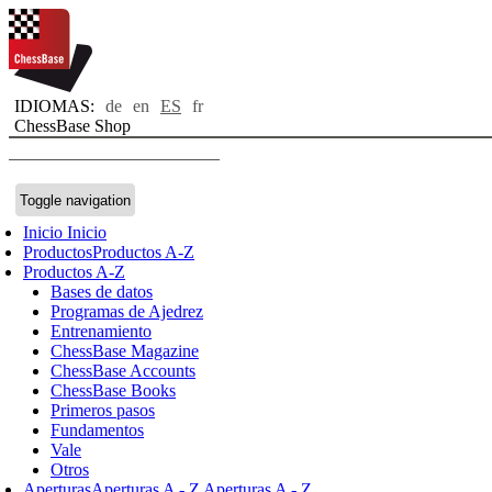
IDIOMAS:
de
en
ES
fr
ChessBase Shop
Toggle navigation
Inicio
Inicio
Productos
Productos A-Z
Productos A-Z
Bases de datos
Programas de Ajedrez
Entrenamiento
ChessBase Magazine
ChessBase Accounts
ChessBase Books
Primeros pasos
Fundamentos
Vale
Otros
Aperturas
Aperturas A - Z
Aperturas A - Z