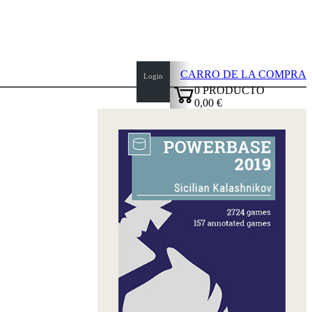
CARRO DE LA COMPRA
Login
0
PRODUCTO
0,00 €
top
✔
of
page
Inicio
Novedades
Autores
Aperturas
Credenciales
TDC
Política
de
privacidad
sobre
nosotros
FAQ
licencias