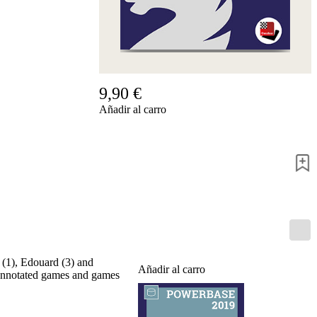
Accessibility
Cookies
Management
Compliance
Hotline
Chessbase
9,90 €
Accounts
Añadir al carro
Suscripción
Ducados
Programas
de
ajedrez
Fritz
ChessBase
Paquetes
Actualizaciones
Bases
 (1), Edouard (3) and
de
Añadir al carro
m annotated games and games
datos
CB
packages