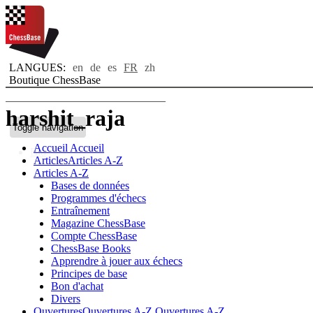
LANGUES:
en
de
es
FR
zh
Boutique ChessBase
harshit_raja
Toggle navigation
Accueil
Accueil
Bio
Articles
Articles A-Z
Articles A-Z
Bases de données
Programmes d'échecs
Entraînement
Magazine ChessBase
Compte ChessBase
ChessBase Books
Apprendre à jouer aux échecs
Principes de base
Bon d'achat
Divers
Ouvertures
Ouvertures A-Z
Ouvertures A-Z