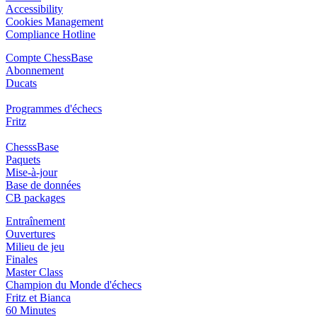
Accessibility
Cookies Management
Compliance Hotline
Compte ChessBase
Abonnement
Ducats
Programmes d'échecs
Fritz
ChesssBase
Paquets
Mise-à-jour
Base de données
CB packages
Entraînement
Ouvertures
Milieu de jeu
Finales
Master Class
Champion du Monde d'échecs
Fritz et Bianca
60 Minutes