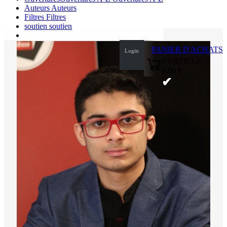
Auteurs
Auteurs
Filtres
Filtres
soutien
soutien
PANIER D'ACHATS
Login
0
ARTICLE
0,00 €
✔