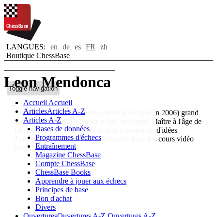
LANGUES:
en
de
es
FR
zh
Boutique ChessBase
Leon Mendonca
Toggle navigation
Accueil
Accueil
Bio
Articles
Articles A-Z
Luke Leon Mendonca est un jeune (né en 2006) grand
Articles A-Z
maître de l'Inde qui a atteint le titre de Grand Maître à l'âge de
Bases de données
14 ans. Il est un joueur très actif et a beaucoup d'idées
Programmes d'échecs
d'ouvertures qu'il présente maintenant dans des cours vidéo
Entraînement
pour ChessBase.
Magazine ChessBase
Compte ChessBase
ChessBase Books
Apprendre à jouer aux échecs
Principes de base
Bon d'achat
Divers
Ouvertures
Ouvertures A-Z
Ouvertures A-Z