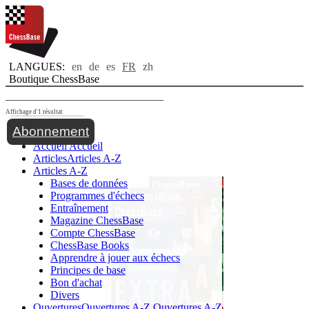
LANGUES:
en
de
es
FR
zh
Boutique ChessBase
Affichage d'1 résultat
Toggle navigation
Abonnement
Accueil
Accueil
Articles
Articles A-Z
Articles A-Z
Bases de données
Programmes d'échecs
Entraînement
Magazine ChessBase
Compte ChessBase
ChessBase Books
Apprendre à jouer aux échecs
Principes de base
Bon d'achat
Divers
Ouvertures
Ouvertures A-Z
Ouvertures A-Z