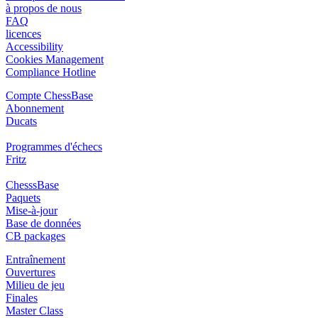
à propos de nous
FAQ
licences
Accessibility
Cookies Management
Compliance Hotline
Compte ChessBase
Abonnement
Ducats
Programmes d'échecs
Fritz
ChesssBase
Paquets
Mise-à-jour
Base de données
CB packages
Entraînement
Ouvertures
Milieu de jeu
Finales
Master Class