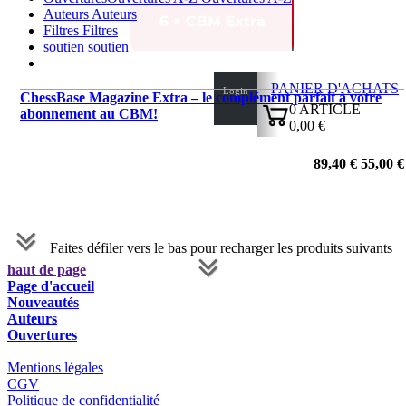
Auteurs
Auteurs
Filtres
Filtres
soutien
soutien
PANIER D'ACHATS
Login
ChessBase Magazine Extra – le complément parfait à votre
0
ARTICLE
abonnement au CBM!
0,00 €
✔
89,40 €
55,00 €
Faites défiler vers le bas pour recharger les produits suivants
haut de page
Page d'accueil
Nouveautés
Auteurs
Ouvertures
Mentions légales
CGV
Politique de confidentialité