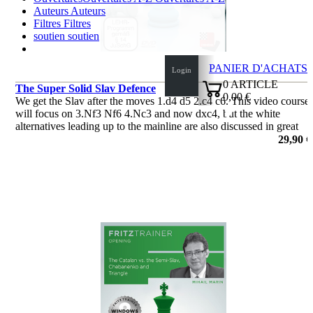
Auteurs
Auteurs
Filtres
Filtres
soutien
soutien
PANIER D'ACHATS
Login
0
ARTICLE
The Super Solid Slav Defence
0,00 €
We get the Slav after the moves 1.d4 d5 2.c4 c6. This video course
✔
will focus on 3.Nf3 Nf6 4.Nc3 and now dxc4, but the white
alternatives leading up to the mainline are also discussed in great
detail.
29,90 €
de Sipke Ernst