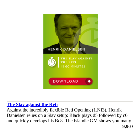
The Slav against the Reti
Against the incredibly flexible Reti Opening (1.Nf3), Henrik
Danielsen relies on a Slav setup: Black plays d5 followed by c6
and quickly develops his Bc8. The Islandic GM shows you many
subtleties and tricks which you definitely need to know!
9,90 €