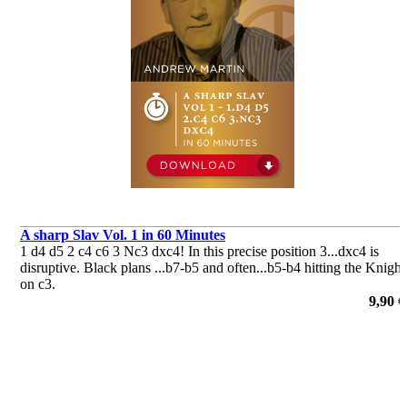
A sharp Slav Vol. 1 in 60 Minutes
1 d4 d5 2 c4 c6 3 Nc3 dxc4! In this precise position 3...dxc4 is
disruptive. Black plans ...b7-b5 and often...b5-b4 hitting the Knight
on c3.
de Andrew Martin
9,90 €