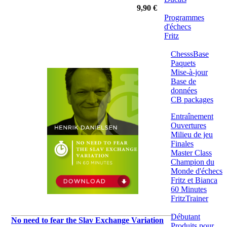
9,90 €
Programmes
d'échecs
Fritz
ChesssBase
Paquets
Mise-à-jour
Base de
données
CB packages
Entraînement
Ouvertures
Milieu de jeu
Finales
Master Class
Champion du
Monde d'échecs
Fritz et Bianca
60 Minutes
FritzTrainer
Débutant
No need to fear the Slav Exchange Variation
Produits pour