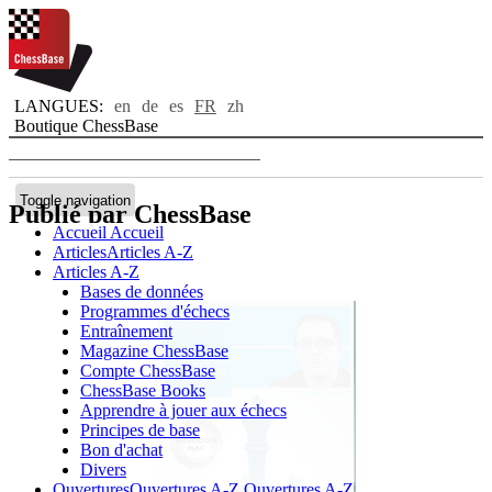
LANGUES:
en
de
es
FR
zh
Boutique ChessBase
Toggle navigation
Publié par ChessBase
Accueil
Accueil
Articles
Articles A-Z
Articles A-Z
Bases de données
Programmes d'échecs
Entraînement
Magazine ChessBase
Compte ChessBase
ChessBase Books
Apprendre à jouer aux échecs
Principes de base
Bon d'achat
Divers
Ouvertures
Ouvertures A-Z
Ouvertures A-Z