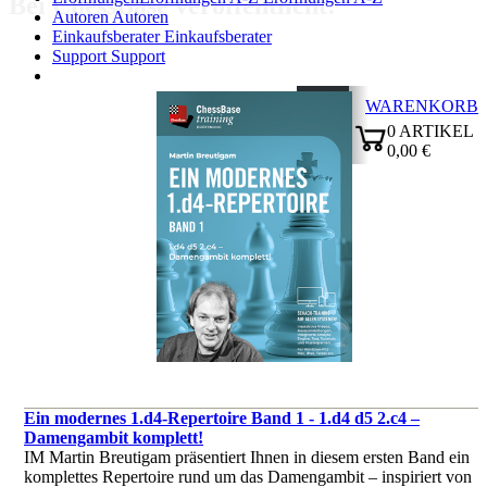
Bei ChessBase veröffentlicht:
Autoren
Autoren
Einkaufsberater
Einkaufsberater
Support
Support
WARENKORB
Login
0
ARTIKEL
0,00 €
✔
Ein modernes 1.d4-Repertoire Band 1 - 1.d4 d5 2.c4 –
Damengambit komplett!
IM Martin Breutigam präsentiert Ihnen in diesem ersten Band ein
komplettes Repertoire rund um das Damengambit – inspiriert von