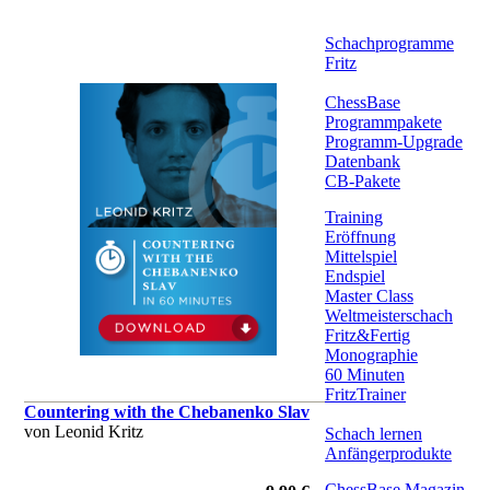
Schachprogramme
Fritz
ChessBase
Programmpakete
Programm-Upgrade
Datenbank
CB-Pakete
Training
Eröffnung
Mittelspiel
Endspiel
Master Class
Weltmeisterschach
Fritz&Fertig
Monographie
60 Minuten
FritzTrainer
Countering with the Chebanenko Slav
von Leonid Kritz
Schach lernen
Anfängerprodukte
ChessBase Magazin