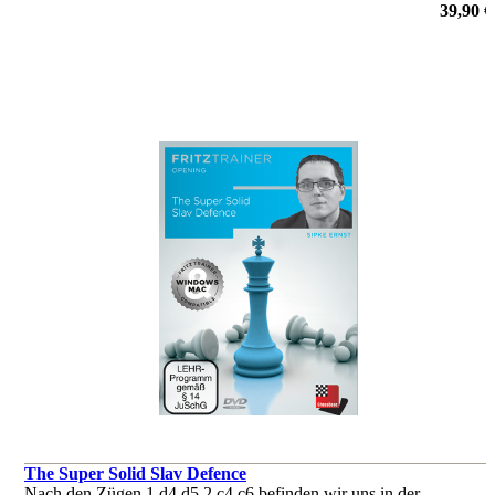
Weltklassespielern wie Magnus Carlsen und Fabiano Caruana.
39,90 €
von Martin Breutigam
The Super Solid Slav Defence
Nach den Zügen 1.d4 d5 2.c4 c6 befinden wir uns in der