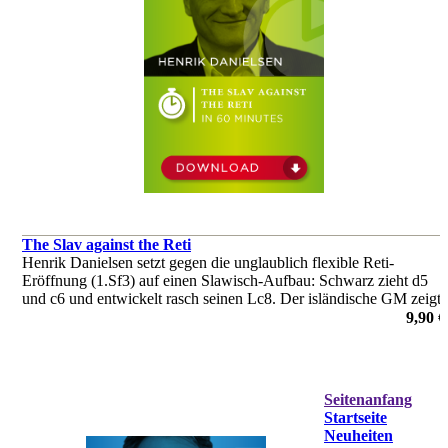
The Slav against the Reti
Henrik Danielsen setzt gegen die unglaublich flexible Reti-
Eröffnung (1.Sf3) auf einen Slawisch-Aufbau: Schwarz zieht d5
und c6 und entwickelt rasch seinen Lc8. Der isländische GM zeigt
Ihnen viele Feinheiten und Tricks, die man unbedingt kennen
9,90 €
muss!
von Henrik Danielsen
Seitenanfang
Startseite
Neuheiten