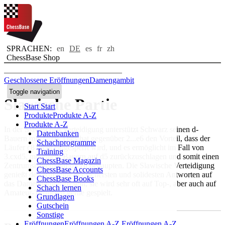
SPRACHEN:
en
DE
es
fr
zh
ChessBase Shop
Geschlossene Eröffnungen
Damengambit
Toggle navigation
Slawische Partie
Start
Start
Produkte
Produkte A-Z
Produkte A-Z
In der Slawischen Verteidigung unterstützt Schwarz seinen d-
Datenbanken
Bauern mit 2...c6. Dies hat gegenüber 2...e6 den Vorteil, dass der
Schachprogramme
Läufer c8 nicht eingesperrt wird, und es ermöglicht im Fall von
Training
3.cxd5, mit einem Bauern auf d5 zurückzuschlagen und somit einen
ChessBase Magazin
Zentrumsbauern auf d5 zu behaupten. Die Slawische Verteidigung
ChessBase Accounts
genießt den Ruf, eine der sichersten und solidesten Antworten auf
ChessBase Books
das Damengambit zu sein, sie wird sehr oft auf Top-, aber auch auf
Schach lernen
Amateur-Turnieren gerne gespielt.
Grundlagen
Gutschein
Sonstige
Eröffnungen
Eröffnungen A-Z
Eröffnungen A-Z