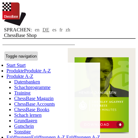
SPRACHEN:
en
DE
es
fr
zh
ChessBase Shop
Toggle navigation
Start
Start
Produkte
Produkte A-Z
Produkte A-Z
Datenbanken
Schachprogramme
Training
ChessBase Magazin
ChessBase Accounts
ChessBase Books
Schach lernen
Grundlagen
Gutschein
Sonstige
Eröffnungen
Eröffnungen A-Z
Eröffnungen A-Z