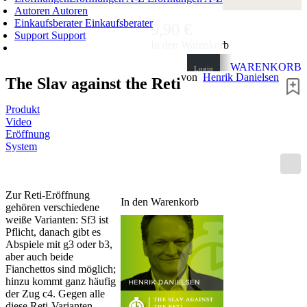
Autoren
Autoren
Einkaufsberater
Einkaufsberater
9,90 €
Support
Support
In den Warenkorb
WARENKORB
Login
von
Henrik Danielsen
The Slav against the Reti
0
ARTIKEL
0,00 €
✔
Produkt
Video
Eröffnung
System
Zur Reti-Eröffnung
In den Warenkorb
gehören verschiedene
weiße Varianten: Sf3 ist
Pflicht, danach gibt es
Abspiele mit g3 oder b3,
aber auch beide
Fianchettos sind möglich;
hinzu kommt ganz häufig
der Zug c4. Gegen alle
diese Reti-Varianten