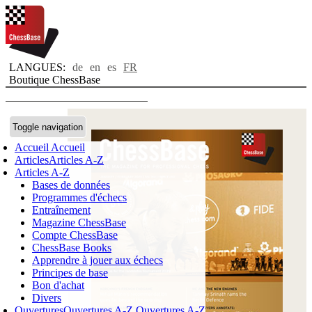
LANGUES:
de
en
es
FR
Boutique ChessBase
Toggle navigation
Accueil
Accueil
Articles
Articles A-Z
Articles A-Z
Bases de données
Programmes d'échecs
Entraînement
Magazine ChessBase
Compte ChessBase
ChessBase Books
Apprendre à jouer aux échecs
Principes de base
Bon d'achat
Divers
Ouvertures
Ouvertures A-Z
Ouvertures A-Z