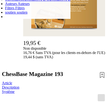
Auteurs
Auteurs
Filtres
Filtres
soutien
soutien
PANIER D'ACHATS
Login
0
ARTICLE
0,00 €
✔
19,95 €
Non disponible
16,76 € Sans TVA (pour les clients en-dehors de l'UE)
19,44 $ (sans TVA)
ChessBase Magazine 193
Article
Description
Système