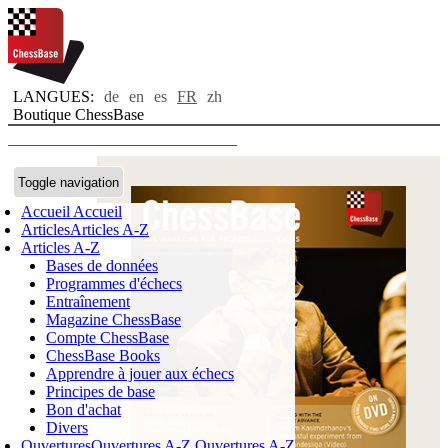
LANGUES:
de
en
es
FR
zh
Boutique ChessBase
Toggle navigation
Accueil
Accueil
Articles
Articles A-Z
Articles A-Z
Bases de données
Programmes d'échecs
Entraînement
Magazine ChessBase
Compte ChessBase
ChessBase Books
Apprendre à jouer aux échecs
Principes de base
Bon d'achat
Divers
Ouvertures
Ouvertures A-Z
Ouvertures A-Z