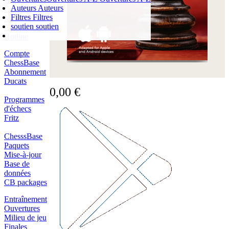
Auteurs
Auteurs
Cookies
Filtres
Filtres
Management
soutien
soutien
Compliance
Hotline
PANIER D'ACHATS
Login
Compte
0
ARTICLE
ChessBase
0,00 €
Abonnement
✔
Ducats
0,00 €
Programmes
d'échecs
Fritz
ChesssBase
Paquets
Mise-à-jour
Base de
données
CB packages
Entraînement
Ouvertures
Milieu de jeu
Finales