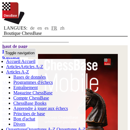
LANGUES:
de
en
es
FR
zh
Boutique ChessBase
haut de page
Page
Toggle navigation
d'accueil
Accueil
Accueil
Nouveautés
Articles
Articles A-Z
Auteurs
Articles A-Z
Ouvertures
Bases de données
Programmes d'échecs
Mentions
Entraînement
légales
Magazine ChessBase
CGV
Compte ChessBase
Politique de
ChessBase Books
confidentialité
Apprendre à jouer aux échecs
à propos de
Principes de base
nous
Bon d'achat
FAQ
Divers
licences
Ouvertures
Ouvertures A-Z
Ouvertures A-Z
Accessibility