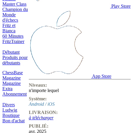
Master Class
Play Store
Champion du
Monde
d'échecs
Fritz et
Bianca
60 Minutes
FritzTrainer
Débutant
Produits pour
débutants
ChessBase
App Store
Magazine
Magazine
Niveaux:
Extra
n'importe lequel
Abonnement
Système:
Android / iOS
Divers
Ludwig
LIVRAISON:
Boutique
à télécharger
Bon d'achat
PUBLIÉ:
avr. 2025