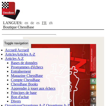
LANGUES:
en
de
es
FR
zh
Boutique ChessBase
Toggle navigation
Accueil
Accueil
Articles
Articles A-Z
Articles A-Z
Bases de données
Programmes d'échecs
Entraînement
Magazine ChessBase
Compte ChessBase
ChessBase Books
Apprendre à jouer aux échecs
Principes de base
Bon d'achat
Divers
Ouvertures
Ouvertures A-Z
Ouvertures A-Z