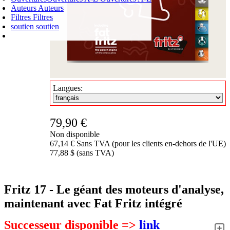
Auteurs
Auteurs
Filtres
Filtres
soutien
soutien
PANIER D'ACHATS
Login
0
ARTICLE
0,00 €
✔
Langues:
79,90 €
Non disponible
67,14 € Sans TVA (pour les clients en-dehors de l'UE)
77,88 $ (sans TVA)
Fritz 17 - Le géant des moteurs d'analyse,
maintenant avec Fat Fritz intégré
Successeur disponible =>
link