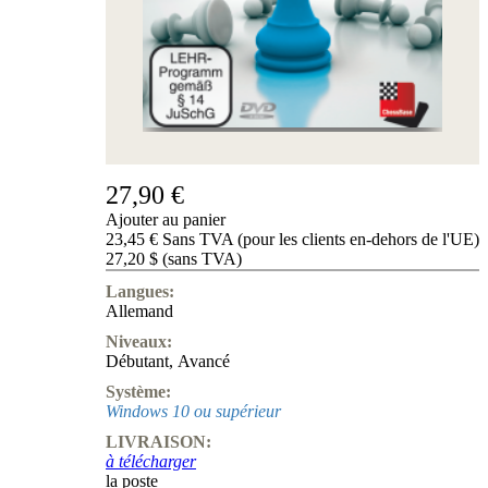
de
nous
FAQ
licences
Accessibility
Cookies
Management
Compliance
Hotline
27,90 €
Compte
Ajouter au panier
ChessBase
23,45 € Sans TVA (pour les clients en-dehors de l'UE)
Abonnement
27,20 $ (sans TVA)
Ducats
Langues:
Programmes
Allemand
d'échecs
Niveaux:
Fritz
Débutant
,
Avancé
ChesssBase
Système:
Paquets
Windows 10 ou supérieur
Mise-
LIVRAISON:
à-
à télécharger
jour
la poste
Base