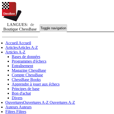
LANGUES:
de
Toggle navigation
Boutique ChessBase
Accueil
Accueil
Articles
Articles A-Z
Articles A-Z
Bases de données
Programmes d'échecs
Entraînement
Magazine ChessBase
Compte ChessBase
ChessBase Books
Apprendre à jouer aux échecs
Principes de base
Bon d'achat
Divers
Ouvertures
Ouvertures A-Z
Ouvertures A-Z
Auteurs
Auteurs
Filtres
Filtres