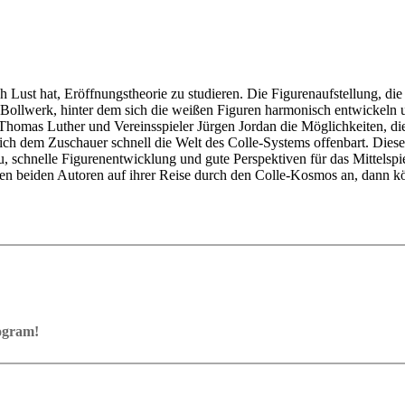
h Lust hat, Eröffnungstheorie zu studieren. Die Figurenaufstellung, di
 Bollwerk, hinter dem sich die weißen Figuren harmonisch entwickeln 
homas Luther und Vereinsspieler Jürgen Jordan die Möglichkeiten, di
 sich dem Zuschauer schnell die Welt des Colle-Systems offenbart. Die
u, schnelle Figurenentwicklung und gute Perspektiven für das Mittelspie
den beiden Autoren auf ihrer Reise durch den Colle-Kosmos an, dann kön
rogram!
ram with board graphics, notation and a large function bar
our own repertoire (in WebApp Opening or in ChessBase)
ses and key positions, the user has to enter the solution. With video fe
on
y.
the game
pening with autoplay, memorize variations and practise transformation (i
n the analysis board