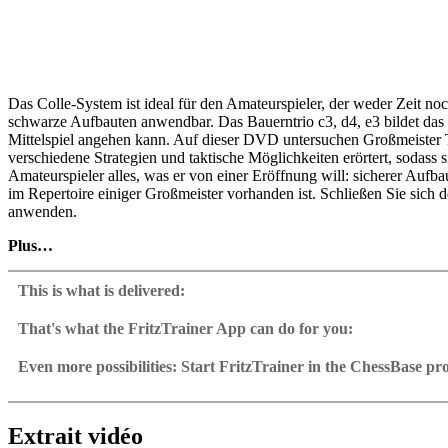
Das Colle-System ist ideal für den Amateurspieler, der weder Zeit noc
schwarze Aufbauten anwendbar. Das Bauerntrio c3, d4, e3 bildet das
Mittelspiel angehen kann. Auf dieser DVD untersuchen Großmeister T
verschiedene Strategien und taktische Möglichkeiten erörtert, sodass
Amateurspieler alles, was er von einer Eröffnung will: sicherer Aufba
im Repertoire einiger Großmeister vorhanden ist. Schließen Sie sich 
anwenden.
Plus…
• Trainings-Videos: 4 Stunden 18 min.
• Interaktive Abschlusstest mit Videofeedback
This is what is delivered:
• Exklusive Datenbank mit über 50 Musterpartien
• Mit CB 12 – Reader
That's what the FritzTrainer App can do for you:
Fritztrainer App for Windows
Available as download or on DVD
Even more possibilities: Start FritzTrainer in the ChessBase p
Video course with a running time of approx. 4-8 hrs.
Videos can run in the Fritztrainer app or in the ChessBase prog
Repertoire database: save and integrate Fritztrainer games into y
Analysis engine can be switched on at any time
Interactive exercises with video feedback: the authors present exerci
Video pause for manual navigation and analysis in game notati
The database with all games and analyses can be opened directl
Sample games as a ChessBase database.
Input of your own variations, engine analysis, with storage in 
Games can be easily added to the opening reference.
Extrait vidéo
Learn variations: view specific lines in the ChessBase WebApp O
Direct evaluation with game reference, games can be replayed o