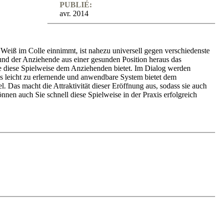
PUBLIÉ:
avr. 2014
e Weiß im Colle einnimmt, ist nahezu universell gegen verschiedenste
und der Anziehende aus einer gesunden Position heraus das
e diese Spielweise dem Anziehenden bietet. Im Dialog werden
ses leicht zu erlernende und anwendbare System bietet dem
l. Das macht die Attraktivität dieser Eröffnung aus, sodass sie auch
nen auch Sie schnell diese Spielweise in der Praxis erfolgreich
edback (also on mistakes) and further explanations.
nitial position - final position).