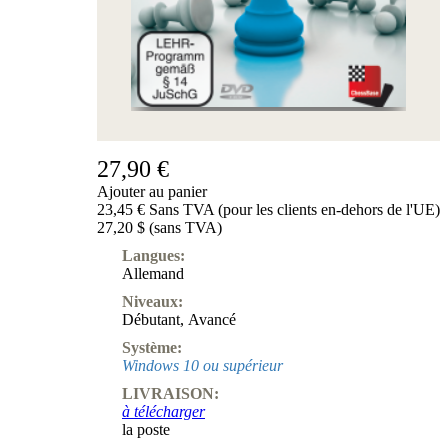
Produits
pour
débutants
ChessBase
Magazine
Magazine
Extra
Abonnement
27,90 €
Ajouter au panier
Divers
23,45 € Sans TVA (pour les clients en-dehors de l'UE)
Ludwig
27,20 $ (sans TVA)
Boutique
Bon
Langues:
d'achat
Allemand
Niveaux:
Débutant
,
Avancé
Système:
Windows 10 ou supérieur
LIVRAISON:
à télécharger
la poste