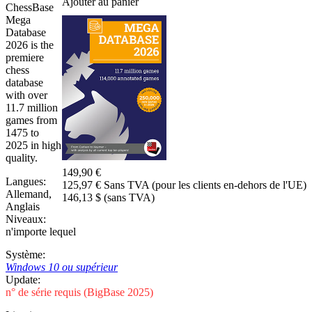
Ajouter au panier
ChessBase
power
Mega
to
Database
2026 is the
shape
premiere
them."
chess
database
with over
11.7 million
games from
1475 to
2025 in high
quality.
149,90 €
Langues:
125,97 € Sans TVA (pour les clients en-dehors de l'UE)
Allemand
,
146,13 $ (sans TVA)
Anglais
Niveaux:
n'importe lequel
Système:
Windows 10 ou supérieur
Update:
n° de série requis (BigBase 2025)