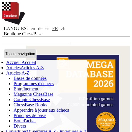
LANGUES:
en
de
es
FR
zh
Boutique ChessBase
Toggle navigation
Accueil
Accueil
GM
Articles
Articles A-Z
Articles A-Z
Wesley
Bases de données
So:
Programmes d'échecs
Entraînement
"For
Magazine ChessBase
a
Compte ChessBase
ChessBase Books
major
Apprendre à jouer aux échecs
part
Principes de base
Bon d'achat
of
Divers
my
Ouvertures
Ouvertures A-Z
Ouvertures A-Z