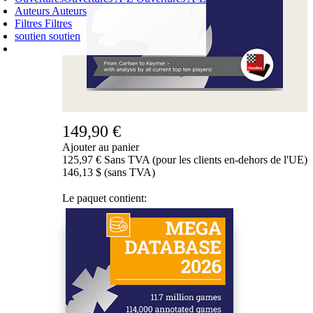
Auteurs
Auteurs
career,
Filtres
Filtres
Chessbase
soutien
soutien
has
PANIER D'ACHATS
Login
been
0
ARTICLE
an
0,00 €
✔
invaluable,
149,90 €
absolutely
Ajouter au panier
go-
125,97 € Sans TVA (pour les clients en-dehors de l'UE)
to
146,13 $ (sans TVA)
site,
Le paquet contient:
for
competition
prep.
Megabase
and
Corrbase