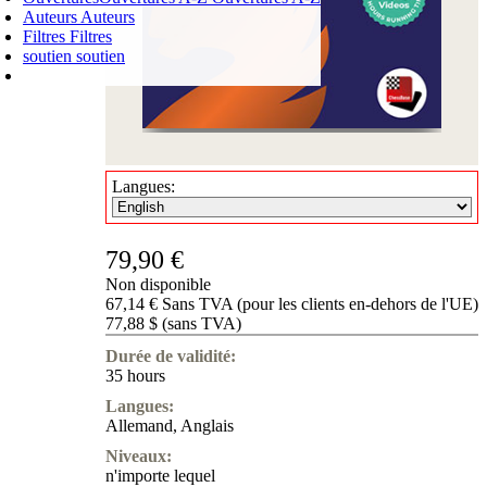
Auteurs
Auteurs
Filtres
Filtres
soutien
soutien
PANIER D'ACHATS
Login
0
ARTICLE
0,00 €
✔
Langues:
79,90 €
Non disponible
67,14 € Sans TVA (pour les clients en-dehors de l'UE)
77,88 $ (sans TVA)
Durée de validité:
35 hours
Langues:
Allemand
,
Anglais
Niveaux:
n'importe lequel