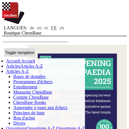
LANGUES:
de
en
es
FR
zh
Boutique ChessBase
Toggle navigation
Accueil
Accueil
Articles
Articles A-Z
Articles A-Z
Bases de données
Programmes d'échecs
Entraînement
Magazine ChessBase
Compte ChessBase
ChessBase Books
Apprendre à jouer aux échecs
Principes de base
Bon d'achat
Divers
Ouvertures
Ouvertures A-Z
Ouvertures A-Z