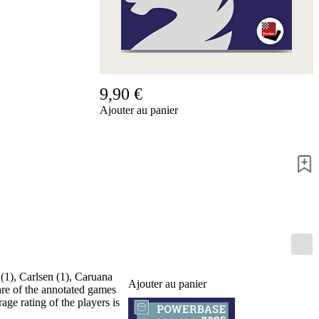
de
nous
FAQ
licences
Accessibility
Cookies
Management
9,90 €
Compliance
Ajouter au panier
Hotline
Compte
ChessBase
Abonnement
Ducats
Programmes
d'échecs
Fritz
ChesssBase
Paquets
(1), Carlsen (1), Caruana
Mise-
Ajouter au panier
are of the annotated games
à-
ge rating of the players is
jour
Base