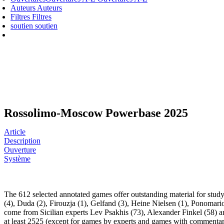
Auteurs
Auteurs
Filtres
Filtres
soutien
soutien
Rossolimo-Moscow Powerbase 2025
Article
Description
Ouverture
Système
The 612 selected annotated games offer outstanding material for stud
(4), Duda (2), Firouzja (1), Gelfand (3), Heine Nielsen (1), Ponomari
come from Sicilian experts Lev Psakhis (73), Alexander Finkel (58) an
at least 2525 (except for games by experts and games with commentar