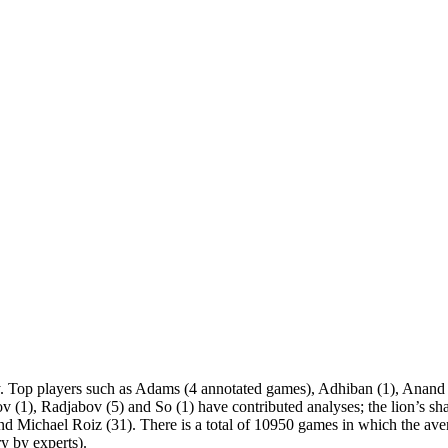
y. Top players such as Adams (4 annotated games), Adhiban (1), Anand 
ov (1), Radjabov (5) and So (1) have contributed analyses; the lion’s sh
d Michael Roiz (31). There is a total of 10950 games in which the avera
y by experts).