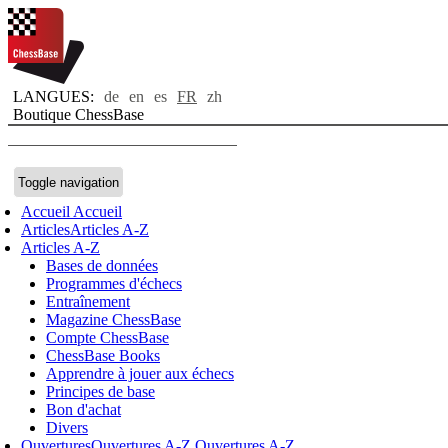
LANGUES:
de
en
es
FR
zh
Boutique ChessBase
Toggle navigation
Accueil
Accueil
Articles
Articles A-Z
Articles A-Z
Bases de données
Programmes d'échecs
Entraînement
Magazine ChessBase
Compte ChessBase
ChessBase Books
Apprendre à jouer aux échecs
Principes de base
Bon d'achat
Divers
Ouvertures
Ouvertures A-Z
Ouvertures A-Z