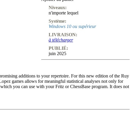
Produits
Niveaux:
pour
n'importe lequel
débutants
Système:
ChessBase
Windows 10 ou supérieur
Magazine
LIVRAISON:
Magazine
à télécharger
Extra
Abonnement
PUBLIÉ:
juin 2025
Divers
Ludwig
Boutique
Bon
mising additions to your repertoire. For this new edition of the Ruy
d'achat
ez games allows for meaningful statistical analyses not only for
 which you can use with your Fritz or ChessBase program. It does not
engine room. To avoid it 6.d3 b5 7.Bb3 is becoming more and more