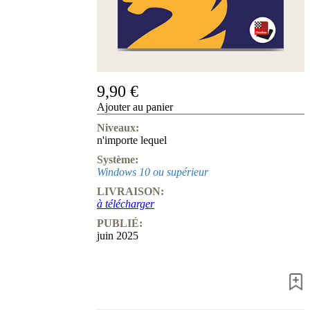
de
nous
FAQ
licences
Accessibility
Cookies
Management
9,90 €
Compliance
Ajouter au panier
Hotline
Niveaux:
Compte
n'importe lequel
ChessBase
Système:
Abonnement
Windows 10 ou supérieur
Ducats
LIVRAISON:
Programmes
à télécharger
d'échecs
Fritz
PUBLIÉ:
juin 2025
ChesssBase
Paquets
Mise-
à-
jour
Base