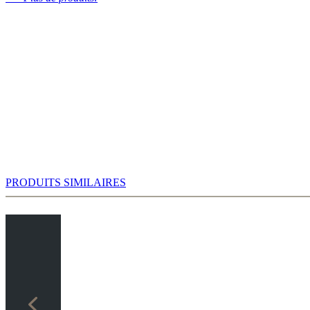
PRODUITS SIMILAIRES
Somewhat surprisingly there is now in the engine room a clear prefere
Powerbook allows interesting studies with the bishop move.