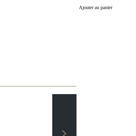
Ajouter au panier
p players and also clearly the most frequently played. The