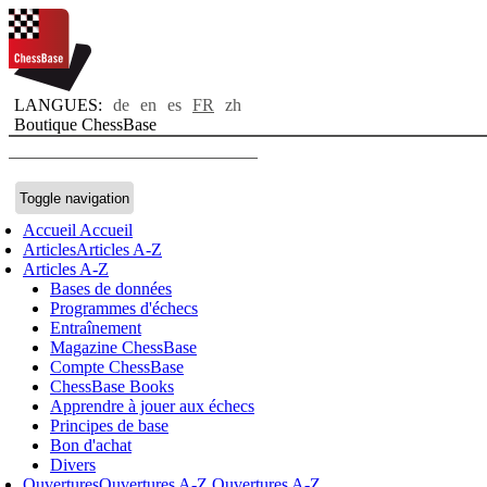
LANGUES:
de
en
es
FR
zh
Boutique ChessBase
Toggle navigation
Accueil
Accueil
Articles
Articles A-Z
Articles A-Z
Bases de données
Programmes d'échecs
Entraînement
Magazine ChessBase
Compte ChessBase
ChessBase Books
Apprendre à jouer aux échecs
Principes de base
Bon d'achat
Divers
Ouvertures
Ouvertures A-Z
Ouvertures A-Z