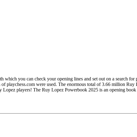
hich you can check your opening lines and set out on a search for pro
 playchess.com were used. The enormous total of 3.66 million Ruy Lop
l Ruy Lopez players! The Ruy Lopez Powerbook 2025 is an opening book
be a reliable drawing weapon for Black, that is especially true in the 