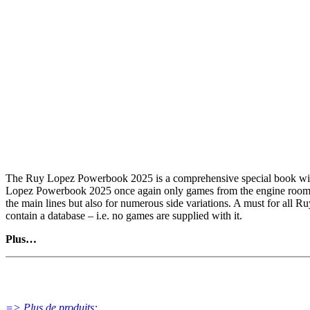
The Ruy Lopez Powerbook 2025 is a comprehensive special book with w
Lopez Powerbook 2025 once again only games from the engine room of
the main lines but also for numerous side variations. A must for al
contain a database – i.e. no games are supplied with it.
Plus…
The Marshall Attack is analysed so deeply that it can be reckoned to 
popular (after...a6 4.Ba4 Nf6 5.0-0 Be7).
=> Plus de produits: