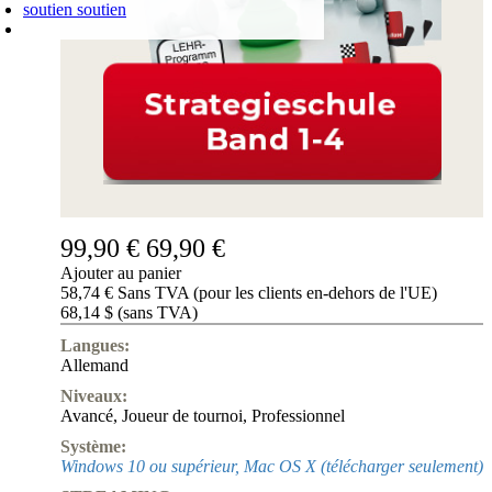
soutien
soutien
PANIER D'ACHATS
Login
0
ARTICLE
0,00 €
✔
99,90 €
69,90 €
Ajouter au panier
58,74 € Sans TVA (pour les clients en-dehors de l'UE)
68,14 $ (sans TVA)
Langues:
Allemand
Niveaux:
Avancé
,
Joueur de tournoi
,
Professionnel
Système:
Windows 10 ou supérieur, Mac OS X (télécharger seulement)