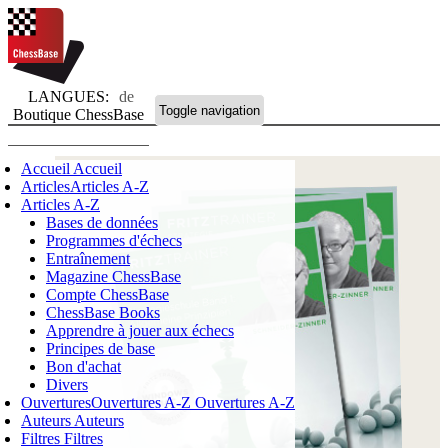
LANGUES:
de
Toggle navigation
Boutique ChessBase
Accueil
Accueil
Articles
Articles A-Z
Articles A-Z
Bases de données
Programmes d'échecs
Entraînement
Magazine ChessBase
Compte ChessBase
ChessBase Books
Apprendre à jouer aux échecs
Principes de base
Bon d'achat
Divers
Ouvertures
Ouvertures A-Z
Ouvertures A-Z
Auteurs
Auteurs
Filtres
Filtres