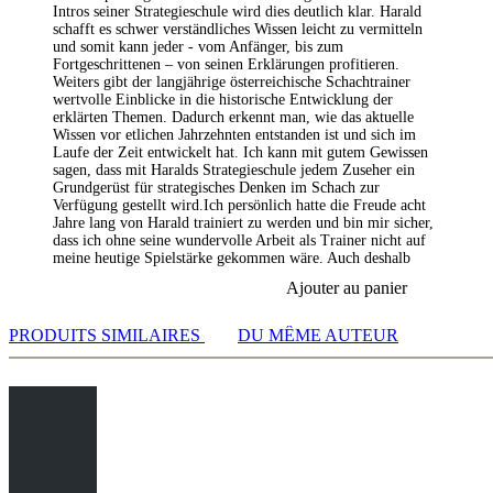
WebApp Opening with autoplay, memorize variations and
repertoire
Intros seiner Strategieschule wird dies deutlich klar. Harald
practise transformation (initial position - final position).
Replay training
• Laufzeit: 4 Stunden 50 Minuten
schafft es schwer verständliches Wissen leicht zu vermitteln
Active opening training: selected opening positions are
LiveBook active
• Mit interaktiven Schachaufgaben inklusive Videofeedback
und somit kann jeder - vom Anfänger, bis zum
transferred to the ChessBase WebApp Fritz-online. In a match
All engines installed in ChessBase can be started for the
Fortgeschrittenen – von seinen Erklärungen profitieren.
against Fritz you test your new knowledge and actively play
Weiters gibt der langjährige österreichische Schachtrainer
analysis
wertvolle Einblicke in die historische Entwicklung der
the new opening.
Assisted Analysis
erklärten Themen. Dadurch erkennt man, wie das aktuelle
Print notation and diagrams (for worksheets)
Strategieschule Band 2: Die Kunst des Tauschens
Wissen vor etlichen Jahrzehnten entstanden ist und sich im
Laufe der Zeit entwickelt hat. Ich kann mit gutem Gewissen
Kaum ein Moment unterscheidet einen starken Spieler von einem
sagen, dass mit Haralds Strategieschule jedem Zuseher ein
Grundgerüst für strategisches Denken im Schach zur
unerfahrenen Spieler so sehr, wie der Moment des Abtauschs. Im
Verfügung gestellt wird.Ich persönlich hatte die Freude acht
Schach gibt es tausende Ausnahmen von den Regeln. Trotzdem
Jahre lang von Harald trainiert zu werden und bin mir sicher,
müssen wir die wichtigsten Regeln und Muster kennen. Nur dann
dass ich ohne seine wundervolle Arbeit als Trainer nicht auf
können wir sie anwenden - oder sie auch im richtigen Moment, mit
meine heutige Spielstärke gekommen wäre. Auch deshalb
der richtigen Begründung, brechen
Ajouter au panier
13 Orientierungshilfen zum Abtausch:
PRODUITS SIMILAIRES
DU MÊME AUTEUR
Wichtig ist, was am Brett bleibt.
Die entscheidende Frage lautet: Wem hilft der Abtausch
mehr?
Ein wesentlicher Vorteil des Läuferpaars besteht darin, im
richtigen Moment den richtigen Läufer zu tauschen.
Beachten Sie IMMER die taktischen Elemente.
Wer weniger Raum hat, profitiert meist mehr vom Abtausch.
Das Prinzip der überzähligen Figur