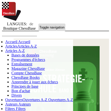
LANGUES:
de
Toggle navigation
Boutique ChessBase
Accueil
Accueil
Articles
Articles A-Z
Articles A-Z
Bases de données
Programmes d'échecs
Entraînement
Magazine ChessBase
Compte ChessBase
ChessBase Books
Apprendre à jouer aux échecs
Principes de base
Bon d'achat
Divers
Ouvertures
Ouvertures A-Z
Ouvertures A-Z
Auteurs
Auteurs
Filtres
Filtres