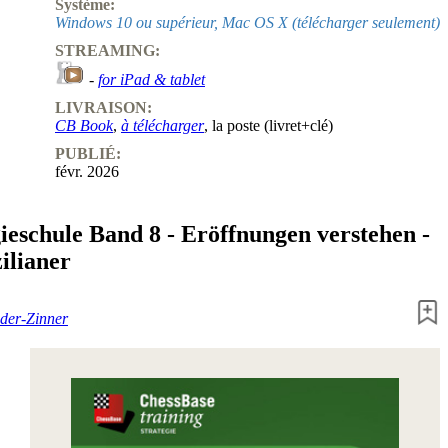
Système:
Windows 10 ou supérieur, Mac OS X (télécharger seulement)
STREAMING:
-
for iPad & tablet
LIVRAISON:
CB Book
,
à télécharger
, la poste (livret+clé)
PUBLIÉ:
févr. 2026
gieschule Band 8 - Eröffnungen verstehen -
ilianer
der-Zinner