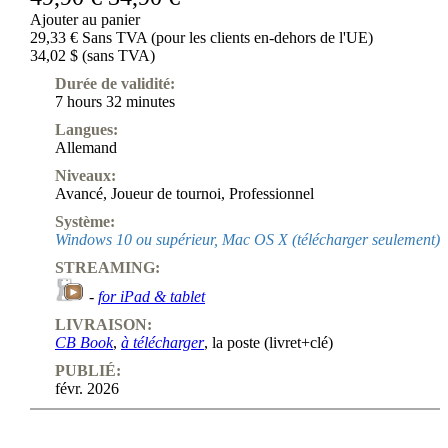
Ajouter au panier
29,33 € Sans TVA (pour les clients en-dehors de l'UE)
34,02 $ (sans TVA)
Durée de validité:
7 hours 32 minutes
Langues:
Allemand
Niveaux:
Avancé
,
Joueur de tournoi
,
Professionnel
Système:
Windows 10 ou supérieur, Mac OS X (télécharger seulement)
STREAMING:
-
for iPad & tablet
LIVRAISON:
CB Book
,
à télécharger
, la poste (livret+clé)
PUBLIÉ:
févr. 2026