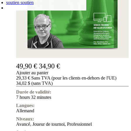
soutien
soutien
PANIER D'ACHATS
Login
0
ARTICLE
0,00 €
✔
49,90 €
34,90 €
Ajouter au panier
29,33 € Sans TVA (pour les clients en-dehors de l'UE)
34,02 $ (sans TVA)
Durée de validité:
7 hours 32 minutes
Langues:
Allemand
Niveaux:
Avancé
,
Joueur de tournoi
,
Professionnel