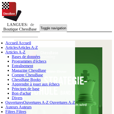
LANGUES:
de
Toggle navigation
Boutique ChessBase
Accueil
Accueil
Articles
Articles A-Z
Articles A-Z
Bases de données
Programmes d'échecs
Entraînement
Magazine ChessBase
Compte ChessBase
ChessBase Books
Apprendre à jouer aux échecs
Principes de base
Bon d'achat
Divers
Ouvertures
Ouvertures A-Z
Ouvertures A-Z
Auteurs
Auteurs
Filtres
Filtres