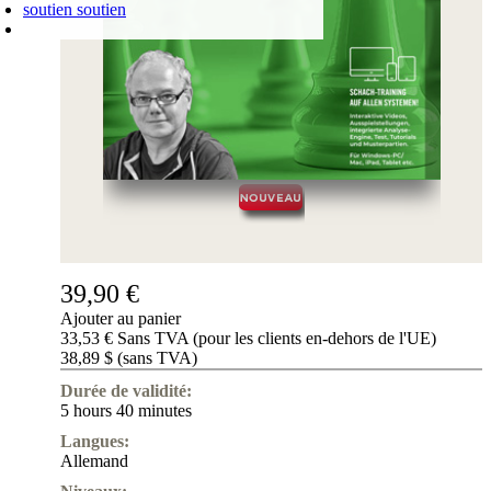
soutien
soutien
PANIER D'ACHATS
Login
0
ARTICLE
0,00 €
✔
39,90 €
Ajouter au panier
33,53 € Sans TVA (pour les clients en-dehors de l'UE)
38,89 $ (sans TVA)
Durée de validité:
5 hours 40 minutes
Langues:
Allemand