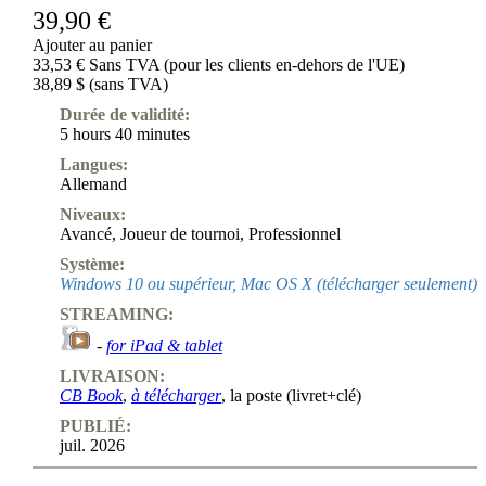
39,90 €
Ajouter au panier
33,53 € Sans TVA (pour les clients en-dehors de l'UE)
38,89 $ (sans TVA)
Durée de validité:
5 hours 40 minutes
Langues:
Allemand
Niveaux:
Avancé
,
Joueur de tournoi
,
Professionnel
Système:
Windows 10 ou supérieur, Mac OS X (télécharger seulement)
STREAMING:
-
for iPad & tablet
LIVRAISON:
CB Book
,
à télécharger
, la poste (livret+clé)
PUBLIÉ:
juil. 2026