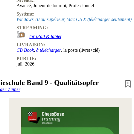
Niveaux:
Avancé
,
Joueur de tournoi
,
Professionnel
Système:
Windows 10 ou supérieur, Mac OS X (télécharger seulement)
STREAMING:
-
for iPad & tablet
LIVRAISON:
CB Book
,
à télécharger
, la poste (livret+clé)
PUBLIÉ:
juil. 2026
ieschule Band 9 - Qualitätsopfer
der-Zinner