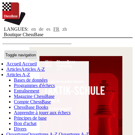
LANGUES:
en
de
es
FR
zh
Boutique ChessBase
Toggle navigation
Accueil
Accueil
Articles
Articles A-Z
Articles A-Z
Bases de données
Programmes d'échecs
Entraînement
Magazine ChessBase
Compte ChessBase
ChessBase Books
Apprendre à jouer aux échecs
Principes de base
Bon d'achat
Divers
Ouvertures
Ouvertures A-Z
Ouvertures A-Z