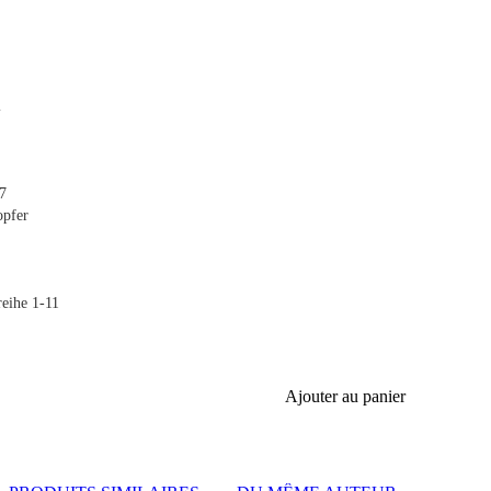
l
7
opfer
eihe 1-11
Ajouter au panier