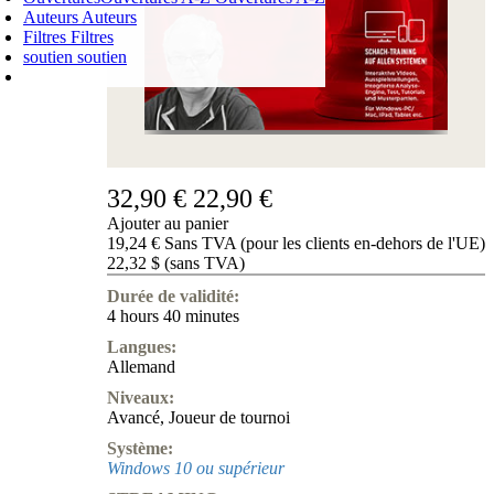
Auteurs
Auteurs
Filtres
Filtres
soutien
soutien
PANIER D'ACHATS
Login
0
ARTICLE
0,00 €
✔
32,90 €
22,90 €
Ajouter au panier
19,24 € Sans TVA (pour les clients en-dehors de l'UE)
22,32 $ (sans TVA)
Durée de validité:
4 hours 40 minutes
Langues:
Allemand
Niveaux:
Avancé
,
Joueur de tournoi
Système:
Windows 10 ou supérieur