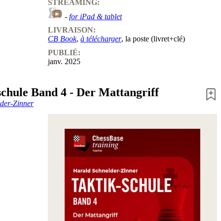
STREAMING:
-
for iPad & tablet
LIVRAISON:
CB Book
,
à télécharger
, la poste (livret+clé)
PUBLIÉ:
janv. 2025
schule Band 4 - Der Mattangriff
der-Zinner