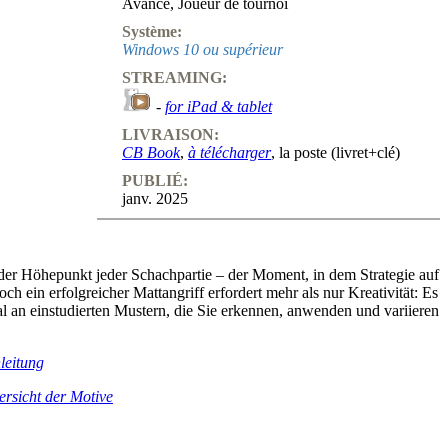
Avancé
,
Joueur de tournoi
Système:
Windows 10 ou supérieur
STREAMING:
-
for iPad & tablet
LIVRAISON:
CB Book
,
à télécharger
, la poste (livret+clé)
PUBLIÉ:
janv. 2025
 der Höhepunkt jeder Schachpartie – der Moment, in dem Strategie auf
Doch ein erfolgreicher Mattangriff erfordert mehr als nur Kreativität: Es
al an einstudierten Mustern, die Sie erkennen, anwenden und variieren
leitung
rsicht der Motive
er-Zinner, ein renommierter Trainer, dessen Schüler Großmeister und