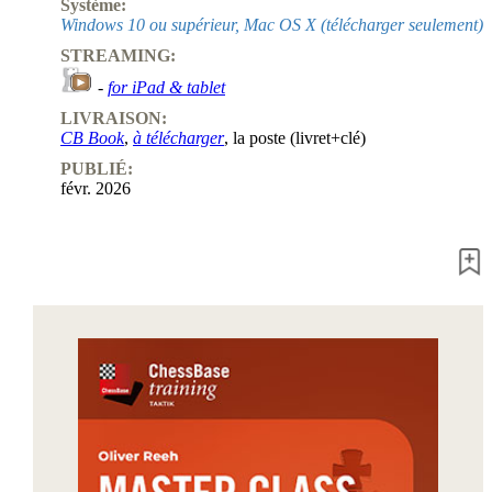
Système:
Windows 10 ou supérieur, Mac OS X (télécharger seulement)
STREAMING:
-
for iPad & tablet
LIVRAISON:
CB Book
,
à télécharger
, la poste (livret+clé)
PUBLIÉ:
févr. 2026