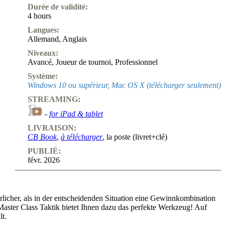
Durée de validité:
4 hours
Langues:
Allemand
,
Anglais
Niveaux:
Avancé
,
Joueur de tournoi
,
Professionnel
Système:
Windows 10 ou supérieur, Mac OS X (télécharger seulement)
STREAMING:
-
for iPad & tablet
LIVRAISON:
CB Book
,
à télécharger
, la poste (livret+clé)
PUBLIÉ:
févr. 2026
rlicher, als in der entscheidenden Situation eine Gewinnkombination
 Master Class Taktik bietet Ihnen dazu das perfekte Werkzeug! Auf
t.