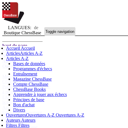
LANGUES:
de
Toggle navigation
Boutique ChessBase
haut de page
Accueil
Accueil
Page d'accueil
Articles
Articles A-Z
Nouveautés
Articles A-Z
Auteurs
Bases de données
Ouvertures
Programmes d'échecs
Entraînement
Mentions légales
Magazine ChessBase
CGV
Compte ChessBase
Politique de confidentialité
ChessBase Books
à propos de nous
Apprendre à jouer aux échecs
FAQ
Principes de base
licences
Bon d'achat
Accessibility
Divers
Cookies Management
Ouvertures
Ouvertures A-Z
Ouvertures A-Z
Compliance Hotline
Auteurs
Auteurs
Filtres
Filtres
Compte ChessBase