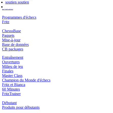
soutien
soutien
Abonnement
Ducats
Programmes d'échecs
Fritz
ChesssBase
Paquets
Mise-à-jour
Base de données
CB packages
Entraînement
Ouvertures
Milieu de jeu
Finales
Master Class
Champion du Monde d'échecs
Fritz et Bianca
60 Minutes
FritzTrainer
Débutant
Produits pour débutants