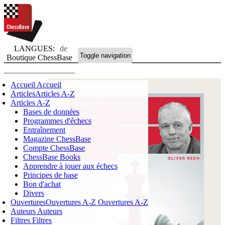
LANGUES:
de
Toggle navigation
Boutique ChessBase
Accueil
Accueil
Articles
Articles A-Z
Articles A-Z
Bases de données
Programmes d'échecs
Entraînement
Magazine ChessBase
Compte ChessBase
ChessBase Books
Apprendre à jouer aux échecs
Principes de base
Bon d'achat
Divers
Ouvertures
Ouvertures A-Z
Ouvertures A-Z
Auteurs
Auteurs
Filtres
Filtres