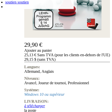
soutien
soutien
PANIER D'ACHATS
Login
0
ARTICLE
0,00 €
✔
29,90 €
Ajouter au panier
25,13 € Sans TVA (pour les clients en-dehors de l'UE)
29,15 $ (sans TVA)
Langues:
Allemand
,
Anglais
Niveaux:
Avancé
,
Joueur de tournoi
,
Professionnel
Système:
Windows 10 ou supérieur
LIVRAISON:
à télécharger
la poste