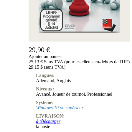
29,90 €
Ajouter au panier
25,13 € Sans TVA (pour les clients en-dehors de l'UE)
29,15 $ (sans TVA)
Langues:
Allemand
,
Anglais
Niveaux:
Avancé
,
Joueur de tournoi
,
Professionnel
Système:
Windows 10 ou supérieur
LIVRAISON:
à télécharger
la poste