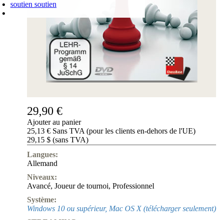
soutien
soutien
PANIER D'ACHATS
Login
0
ARTICLE
0,00 €
✔
29,90 €
Ajouter au panier
25,13 € Sans TVA (pour les clients en-dehors de l'UE)
29,15 $ (sans TVA)
Langues:
Allemand
Niveaux:
Avancé
,
Joueur de tournoi
,
Professionnel
Système:
Windows 10 ou supérieur, Mac OS X (télécharger seulement)