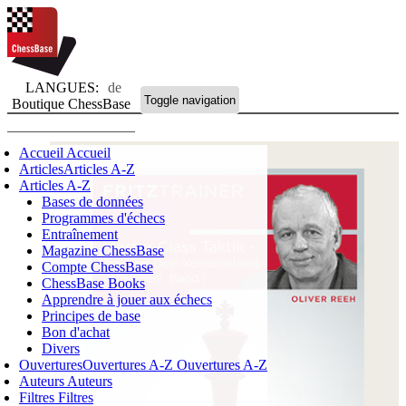
LANGUES:
de
Toggle navigation
Boutique ChessBase
Accueil
Accueil
Articles
Articles A-Z
Articles A-Z
Bases de données
Programmes d'échecs
Entraînement
Magazine ChessBase
Compte ChessBase
ChessBase Books
Apprendre à jouer aux échecs
Principes de base
Bon d'achat
Divers
Ouvertures
Ouvertures A-Z
Ouvertures A-Z
Auteurs
Auteurs
Filtres
Filtres