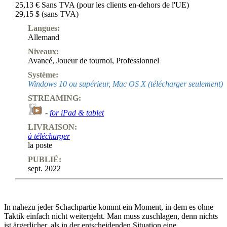
25,13 € Sans TVA (pour les clients en-dehors de l'UE)
29,15 $ (sans TVA)
Langues:
Allemand
Niveaux:
Avancé
,
Joueur de tournoi
,
Professionnel
Système:
Windows 10 ou supérieur, Mac OS X (télécharger seulement)
STREAMING:
-
for iPad & tablet
LIVRAISON:
à télécharger
la poste
PUBLIÉ:
sept. 2022
In nahezu jeder Schachpartie kommt ein Moment, in dem es ohne
Taktik einfach nicht weitergeht. Man muss zuschlagen, denn nichts
ist ärgerlicher, als in der entscheidenden Situation eine