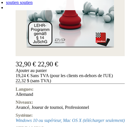
soutien
soutien
PANIER D'ACHATS
Login
0
ARTICLE
0,00 €
✔
32,90 €
22,90 €
Ajouter au panier
19,24 € Sans TVA (pour les clients en-dehors de l'UE)
22,32 $ (sans TVA)
Langues:
Allemand
Niveaux:
Avancé
,
Joueur de tournoi
,
Professionnel
Système:
Windows 10 ou supérieur, Mac OS X (télécharger seulement)