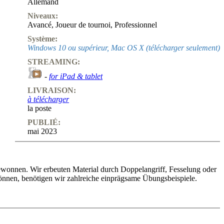
Allemand
Niveaux:
Avancé
,
Joueur de tournoi
,
Professionnel
Système:
Windows 10 ou supérieur, Mac OS X (télécharger seulement)
STREAMING:
-
for iPad & tablet
LIVRAISON:
à télécharger
la poste
PUBLIÉ:
mai 2023
ewonnen. Wir erbeuten Material durch Doppelangriff, Fesselung oder
önnen, benötigen wir zahlreiche einprägsame Übungsbeispiele.
ht nach schwer aufbereitet, viele Beispiele aus 2022 ausgewählt und
r leitete über 10 Jahre die Trainerausbildung in Österreich; mehrere
ionale Meister). Dabei führt er Sie Schritt für Schritt in die