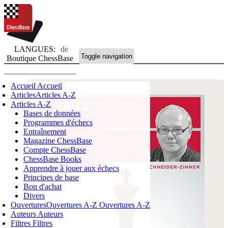
LANGUES:
de
Toggle navigation
Boutique ChessBase
Accueil
Accueil
Articles
Articles A-Z
Articles A-Z
Bases de données
Programmes d'échecs
Entraînement
Magazine ChessBase
Compte ChessBase
ChessBase Books
Apprendre à jouer aux échecs
Principes de base
Bon d'achat
Divers
Ouvertures
Ouvertures A-Z
Ouvertures A-Z
Auteurs
Auteurs
Filtres
Filtres