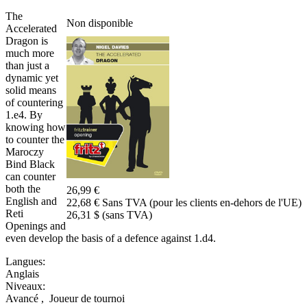
The
Non disponible
Accelerated
Dragon is
much more
than just a
dynamic yet
solid means
of countering
1.e4. By
knowing how
to counter the
Maroczy
Bind Black
can counter
both the
26,99 €
English and
22,68 € Sans TVA (pour les clients en-dehors de l'UE)
Reti
26,31 $ (sans TVA)
Openings and
even develop the basis of a defence against 1.d4.
Langues:
Anglais
Niveaux:
Avancé
,
Joueur de tournoi