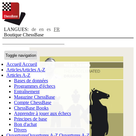
LANGUES:
de
en
es
FR
Boutique ChessBase
Toggle navigation
Accueil
Accueil
Articles
Articles A-Z
Articles A-Z
Bases de données
Programmes d'échecs
Entraînement
Magazine ChessBase
Compte ChessBase
ChessBase Books
Apprendre à jouer aux échecs
Principes de base
Bon d'achat
Divers
Ouvertures
Ouvertures A-Z
Ouvertures A-Z