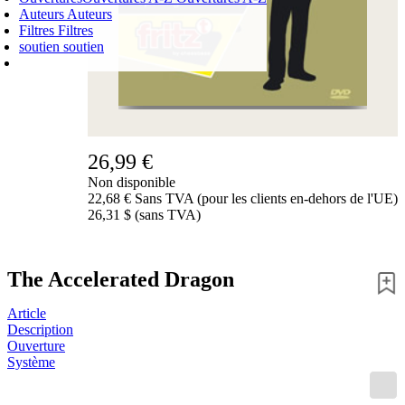
Auteurs
Auteurs
Filtres
Filtres
soutien
soutien
PANIER D'ACHATS
Login
0
ARTICLE
0,00 €
✔
26,99 €
Non disponible
22,68 € Sans TVA (pour les clients en-dehors de l'UE)
26,31 $ (sans TVA)
The Accelerated Dragon
Article
Description
Ouverture
Système