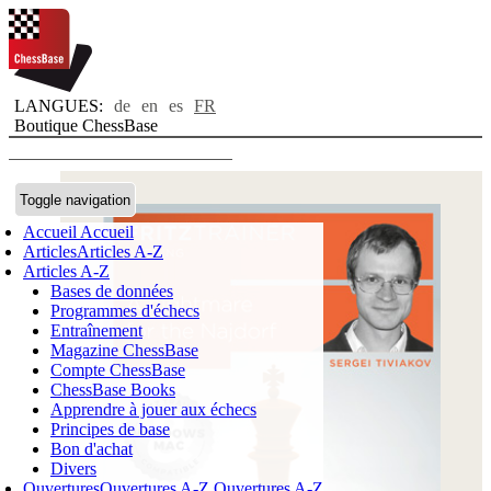
LANGUES:
de
en
es
FR
Boutique ChessBase
Toggle navigation
Accueil
Accueil
Articles
Articles A-Z
Articles A-Z
Bases de données
Programmes d'échecs
Entraînement
Magazine ChessBase
Compte ChessBase
ChessBase Books
Apprendre à jouer aux échecs
Principes de base
Bon d'achat
Divers
Ouvertures
Ouvertures A-Z
Ouvertures A-Z