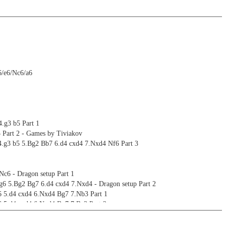
g6/e6/Nc6/a6
4.g3 b5 Part 1
3 Part 2 - Games by Tiviakov
 4.g3 b5 5.Bg2 Bb7 6.d4 cxd4 7.Nxd4 Nf6 Part 3
Nc6 - Dragon setup Part 1
g6 5.Bg2 Bg7 6.d4 cxd4 7.Nxd4 - Dragon setup Part 2
6 5.d4 cxd4 6.Nxd4 Bg7 7.Nb3 Part 1
6 5.d4 cxd4 6.Nxd4 Bg7 7.Be3 Part 2
6 5.Bb5 Bd7/Bg7