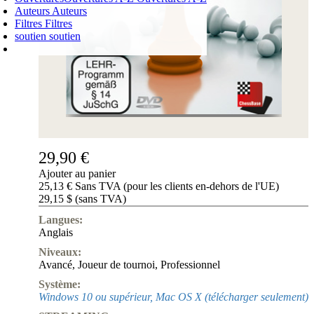
Auteurs
Auteurs
Filtres
Filtres
soutien
soutien
PANIER D'ACHATS
Login
0
ARTICLE
0,00 €
✔
29,90 €
Ajouter au panier
25,13 € Sans TVA (pour les clients en-dehors de l'UE)
29,15 $ (sans TVA)
Langues:
Anglais
Niveaux:
Avancé
,
Joueur de tournoi
,
Professionnel
Système:
Windows 10 ou supérieur, Mac OS X (télécharger seulement)