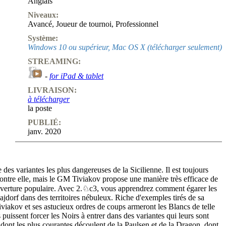
Anglais
Niveaux:
Avancé
,
Joueur de tournoi
,
Professionnel
Système:
Windows 10 ou supérieur, Mac OS X (télécharger seulement)
STREAMING:
-
for iPad & tablet
LIVRAISON:
à télécharger
la poste
PUBLIÉ:
janv. 2020
 des variantes les plus dangereuses de la Sicilienne. Il est toujours
r contre elle, mais le GM Tiviakov propose une manière très efficace de
uverture populaire. Avec 2.♘c3, vous apprendrez comment égarer les
jdorf dans des territoires nébuleux. Riche d'exemples tirés de sa
iviakov et ses astucieux ordres de coups armeront les Blancs de telle
 puissent forcer les Noirs à entrer dans des variantes qui leurs sont
t dont les plus courantes découlent de la Paulsen et de la Dragon, dont