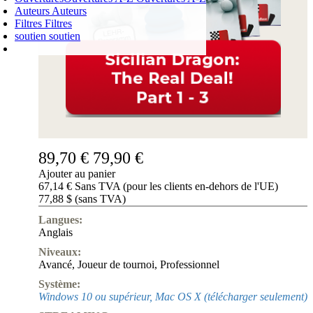
Auteurs
Auteurs
Filtres
Filtres
soutien
soutien
PANIER D'ACHATS
Login
0
ARTICLE
0,00 €
✔
89,70 €
79,90 €
Ajouter au panier
67,14 € Sans TVA (pour les clients en-dehors de l'UE)
77,88 $ (sans TVA)
Langues:
Anglais
Niveaux:
Avancé
,
Joueur de tournoi
,
Professionnel
Système:
Windows 10 ou supérieur, Mac OS X (télécharger seulement)