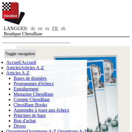
LANGUES:
de
en
es
FR
zh
Boutique ChessBase
Toggle navigation
Accueil
Accueil
Articles
Articles A-Z
Articles A-Z
Bases de données
Programmes d'échecs
Entraînement
Magazine ChessBase
Compte ChessBase
ChessBase Books
Apprendre à jouer aux échecs
Principes de base
Bon d'achat
Divers
Ouvertures
Ouvertures A-Z
Ouvertures A-Z