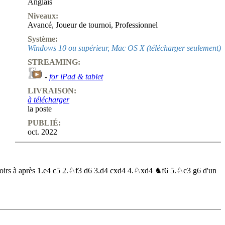
Anglais
Niveaux:
Avancé
,
Joueur de tournoi
,
Professionnel
Système:
Windows 10 ou supérieur, Mac OS X (télécharger seulement)
STREAMING:
-
for iPad & tablet
LIVRAISON:
à télécharger
la poste
PUBLIÉ:
oct. 2022
s Noirs à après 1.e4 c5 2.♘f3 d6 3.d4 cxd4 4.♘xd4 ♞f6 5.♘c3 g6 d'un
tifs et de concepts tactiques et positionnels après 1.e4 c5 2.♘f3 d6