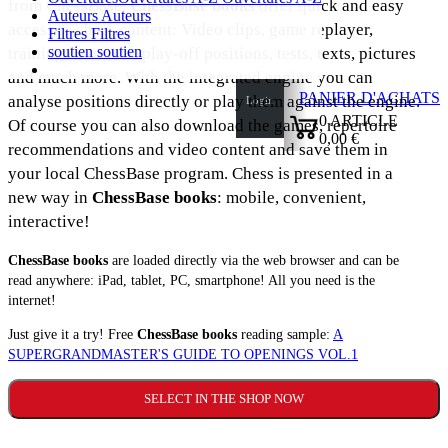
from ChessBase.
ChessBase books
offer quick and easy
Auteurs
Auteurs
access to chess content: Video clips, game replayer,
Filtres
Filtres
soutien
soutien
training exercises, play-off positions, tests, texts, pictures
and much more. With the integrated engine you can
PANIER D'ACHATS
analyse positions directly or play them against the engine.
Login
0
ARTICLE
Of course you can also download the games, repertoire
0,00 €
recommendations and video content and save them in
✔
your local ChessBase program. Chess is presented in a
new way in
ChessBase books
: mobile, convenient,
interactive!
ChessBase books
are loaded directly via the web browser and can be
read anywhere: iPad, tablet, PC, smartphone! All you need is the
internet!
Just give it a try! Free
ChessBase books
reading sample:
A
SUPERGRANDMASTER'S GUIDE TO OPENINGS VOL.1
SELECT IN THE SHOP NOW