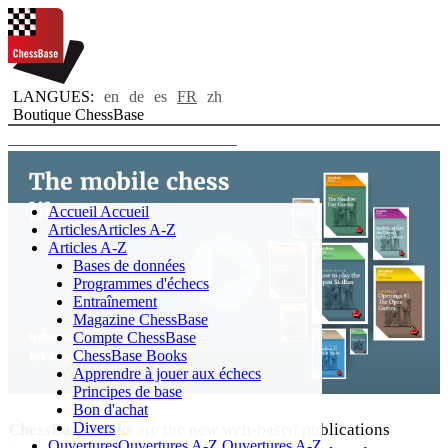
LANGUES:
en
de
es
FR
zh
Boutique ChessBase
Toggle navigation
Accueil
Accueil
Articles
Articles A-Z
Articles A-Z
Bases de données
Programmes d'échecs
Entraînement
Magazine ChessBase
Compte ChessBase
ChessBase Books
Apprendre à jouer aux échecs
Principes de base
Bon d'achat
Divers
ChessBase books
are the new web-based publications
Ouvertures
Ouvertures A-Z
Ouvertures A-Z