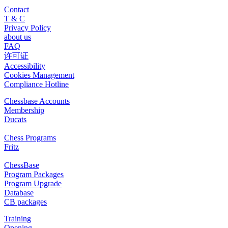
Contact
T & C
Privacy Policy
about us
FAQ
许可证
Accessibility
Cookies Management
Compliance Hotline
Chessbase Accounts
Membership
Ducats
Chess Programs
Fritz
ChessBase
Program Packages
Program Upgrade
Database
CB packages
Training
Opening