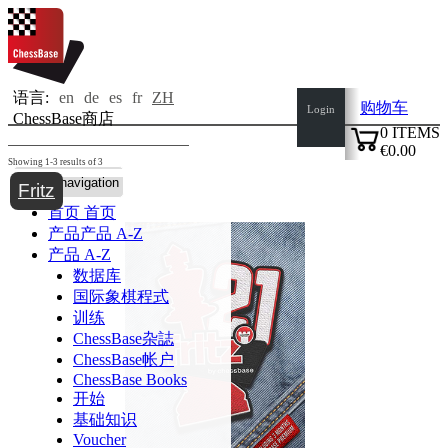
语言:
en
de
es
fr
ZH
购物车
Login
ChessBase商店
0
ITEMS
€0.00
Showing 1-3 results of 3
✔
Toggle navigation
Fritz
首页
首页
产品
产品 A-Z
产品 A-Z
数据库
国际象棋程式
训练
ChessBase杂誌
ChessBase帐户
ChessBase Books
开始
基础知识
Voucher