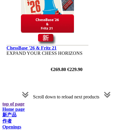
ChessBase '26 & Fritz 21
EXPAND YOUR CHESS HORIZONS
€269.80
€229.90
Scroll down to reload next products
top of page
Home page
新产品
作者
Openings