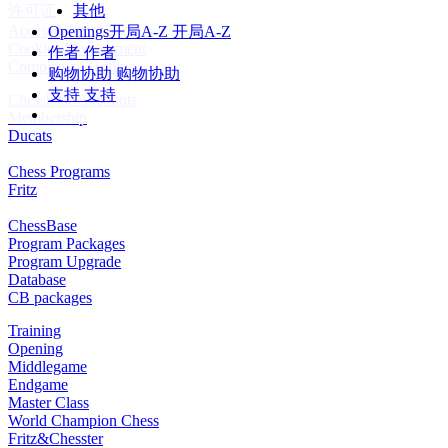
许可证
其他
Accessibility
Openings
开局A-Z
开局A-Z
Cookies Management
作者
作者
Compliance Hotline
购物协助
购物协助
支持
支持
Chessbase Accounts
Membership
Ducats
Chess Programs
Fritz
ChessBase
Program Packages
Program Upgrade
Database
CB packages
Training
Opening
Middlegame
Endgame
Master Class
World Champion Chess
Fritz&Chesster