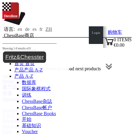
语言:
en
de
es
fr
ZH
购物车
Login
ChessBase商店
0
ITEMS
€0.00
Showing 1-0 results of 0
✔
Toggle navigation
Fritz&Chesster
首页
首页
Scroll down to reload next products
产品
产品 A-Z
top of page
产品 A-Z
Home page
数据库
新产品
国际象棋程式
作者
训练
Openings
ChessBase杂誌
ChessBase帐户
Contact
ChessBase Books
T & C
开始
Privacy Policy
基础知识
about us
FAQ
Voucher