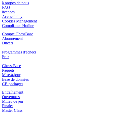
à propos de nous
FAQ
licences
Accessibility
Cookies Management
Compliance Hotline
Compte ChessBase
Abonnement
Ducats
Programmes d'échecs
Fritz
ChesssBase
Paquets
Mise-à-jour
Base de données
CB packages
Entraînement
Ouvertures
Milieu de jeu
Finales
Master Class