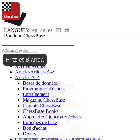
LANGUES:
en
de
es
FR
zh
Boutique ChessBase
Affichage d'1 résultat
Toggle navigation
Fritz et Bianca
Accueil
Accueil
Articles
Articles A-Z
Articles A-Z
Bases de données
Programmes d'échecs
Entraînement
Magazine ChessBase
Compte ChessBase
ChessBase Books
Apprendre à jouer aux échecs
Principes de base
Bon d'achat
Divers
Ouvertures
Ouvertures A-Z
Ouvertures A-Z