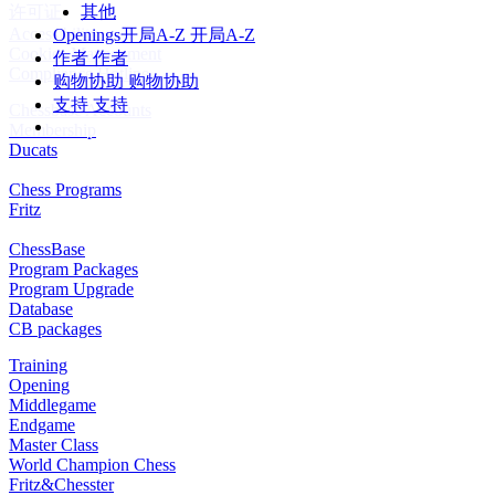
许可证
其他
Accessibility
Openings
开局A-Z
开局A-Z
Cookies Management
作者
作者
Compliance Hotline
购物协助
购物协助
支持
支持
Chessbase Accounts
Membership
Ducats
Chess Programs
Fritz
ChessBase
Program Packages
Program Upgrade
Database
CB packages
Training
Opening
Middlegame
Endgame
Master Class
World Champion Chess
Fritz&Chesster