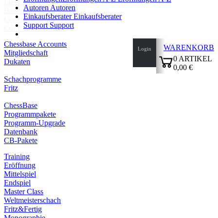
Lizenzen
Autoren
Autoren
Barrierefreiheit
Einkaufsberater
Einkaufsberater
Cookies Management
Support
Support
Compliance Hotline
Chessbase Accounts
WARENKORB
Login
Mitgliedschaft
0
ARTIKEL
Dukaten
0,00 €
✔
Schachprogramme
Fritz
ChessBase
Programmpakete
Programm-Upgrade
Datenbank
CB-Pakete
Training
Eröffnung
Mittelspiel
Endspiel
Master Class
Weltmeisterschach
Fritz&Fertig
Monographie