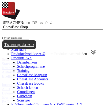
SPRACHEN:
en
DE
es
fr
zh
ChessBase Shop
1-0 von 0 Ergebnissen
Toggle navigation
Trainingskurse
Start
Start
Produkte
nach unten scrollen, um Produkte nachzuladen
Produkte A-Z
Produkte A-Z
Seitenanfang
Datenbanken
Startseite
Schachprogramme
Neuheiten
Training
Autoren
ChessBase Magazin
Eröffnungen
ChessBase Accounts
ChessBase Books
Impressum
Schach lernen
AGB
Grundlagen
Datenschutz
Gutschein
über uns
Sonstige
FAQ
Eröffnungen
Eröffnungen A-Z
Eröffnungen A-Z