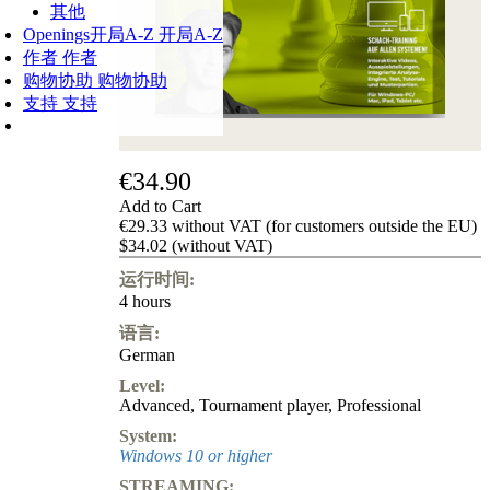
其他
Openings
开局A-Z
开局A-Z
作者
作者
购物协助
购物协助
支持
支持
€34.90
Add to Cart
€29.33 without VAT (for customers outside the EU)
$34.02 (without VAT)
运行时间:
4 hours
语言:
German
Level:
Advanced
,
Tournament player
,
Professional
System:
Windows 10 or higher
STREAMING: