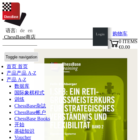
语言:
de
en
购物车
Login
ChessBase商店
0
ITEMS
€0.00
✔
Toggle navigation
首页
首页
产品
产品 A-Z
产品 A-Z
数据库
国际象棋程式
训练
ChessBase杂誌
ChessBase帐户
ChessBase Books
开始
基础知识
Voucher