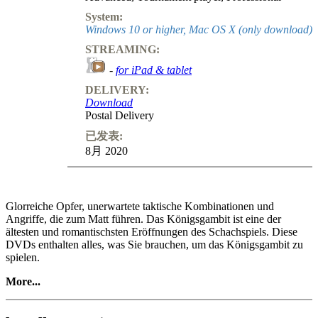
System:
Windows 10 or higher, Mac OS X (only download)
STREAMING:
-
for iPad & tablet
DELIVERY:
Download
Postal Delivery
已发表:
8月 2020
Glorreiche Opfer, unerwartete taktische Kombinationen und
Angriffe, die zum Matt führen. Das Königsgambit ist eine der
ältesten und romantischsten Eröffnungen des Schachspiels. Diese
DVDs enthalten alles, was Sie brauchen, um das Königsgambit zu
spielen.
More...
Power Play 27
Weiß opfert einen Bauern, um ein starkes Zentrum zu errichten und