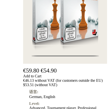
€59.80
€54.90
Add to Cart
€46.13 without VAT (for customers outside the EU)
$53.51 (without VAT)
语言:
German
,
English
Level:
Advanced
,
Tournament player
,
Professional