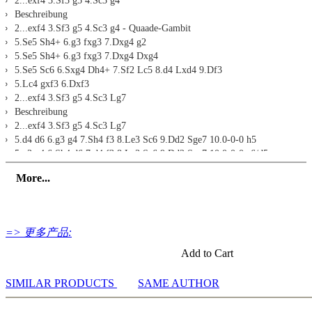
2...exf4 3.Sf3 g5 4.Sc3 g4
LiveBook active
des Weiß-Repertoires, das Daniel King in Power Play 27 empfiehlt,
transferred to the ChessBase WebApp Fritz-online. In a match
All engines installed in ChessBase can be started for the
Beschreibung
diese DVD ist also auch ein ausgezeichneter Auffrischungskurs.
against Fritz you test your new knowledge and actively play
analysis
2...exf4 3.Sf3 g5 4.Sc3 g4 - Quaade-Gambit
Von allem anderen abgesehen sind diese Tests nicht zuletzt einfach
the new opening.
Assisted Analysis
5.Se5 Sh4+ 6.g3 fxg3 7.Dxg4 g2
gute Übungen in punkto Variantenberechnung. Manche der
Print notation and diagrams (for worksheets)
5.Se5 Sh4+ 6.g3 fxg3 7.Dxg4 Dxg4
Stellungen drehen sich nur um einen einen Zug, den Sie mit Hilfe
der interaktiven Software finden sollen, bei anderen folgt auch noch
5.Se5 Sc6 6.Sxg4 Dh4+ 7.Sf2 Lc5 8.d4 Lxd4 9.Df3
eine Anschlussfrage. Außerdem gibt es eine Datenbank mit 101
5.Lc4 gxf3 6.Dxf3
Ergänzungsaufgaben zum Selberlösen.
2...exf4 3.Sf3 g5 4.Sc3 Lg7
Beschreibung
+ 50 Teststellungen im interaktiven Videoformat
2...exf4 3.Sf3 g5 4.Sc3 Lg7
+ Strukturierte Erklärung taktischer Themen
5.d4 d6 6.g3 g4 7.Sh4 f3 8.Le3 Sc6 9.Dd2 Sge7 10.0-0-0 h5
+ Auffrischung des Königsgambit-Repertoires
5.g3 g4 6.Sh4 d6 7.d4 f3 8.Le3 Sc6 9.Dd2 Sge7 10.0-0-0 a6/d5
+ 101 Ergänzungsaufgaben zum Selberlösen
5.d4 h6 6.g3 fxg3 7.hxg3 d6
More...
• Laufzeit: 3 Stunden 50 Minuten (Deutsch)
2...exf4 3.Sf3 d6
• Interaktive Aufgaben mit Video-Feedback
Besschreibung
• Extra: Datenbank mit weiteren Beispielen
2...exf4 3.Sf3 d6 - Fischer-Verteidigung
4.d4 g5 5.h4 g4 6.Sg1 Lh6 7.Sc3 c6 8.Sge2 Df6 9.g3 f3
=> 更多产品:
4.d4 g5 5.h4 g4 6.Sg1 Lh6 7.Sc3 c6 8.Sge2 Df6 9.g3 fxg3
2...d5
Add to Cart
Beschreibung
2...d5 - Falkbeer-Gegengambit
SIMILAR PRODUCTS
SAME AUTHOR
3.exd5 e4 4.d3 Sf6 5.dxe4 Sxe4 6.Sf3 Lc5 7.De2 Lf5 8.Sc3 De7 9.Le3
Sxc3