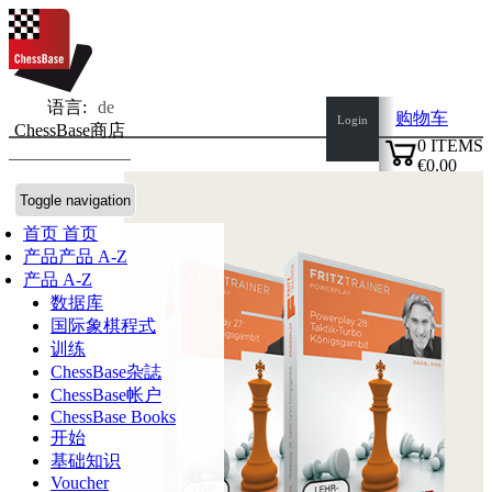
语言:
de
购物车
Login
ChessBase商店
0
ITEMS
€0.00
✔
Toggle navigation
首页
首页
产品
产品 A-Z
产品 A-Z
数据库
国际象棋程式
训练
ChessBase杂誌
ChessBase帐户
ChessBase Books
开始
基础知识
Voucher