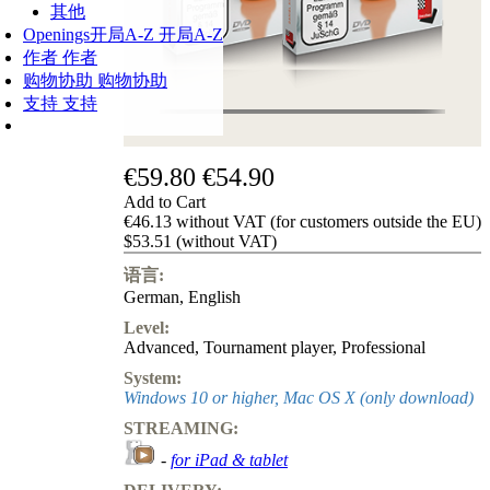
其他
Openings
开局A-Z
开局A-Z
作者
作者
购物协助
购物协助
支持
支持
€59.80
€54.90
Add to Cart
€46.13 without VAT (for customers outside the EU)
$53.51 (without VAT)
语言:
German
,
English
Level:
Advanced
,
Tournament player
,
Professional
System:
Windows 10 or higher, Mac OS X (only download)
STREAMING:
-
for iPad & tablet