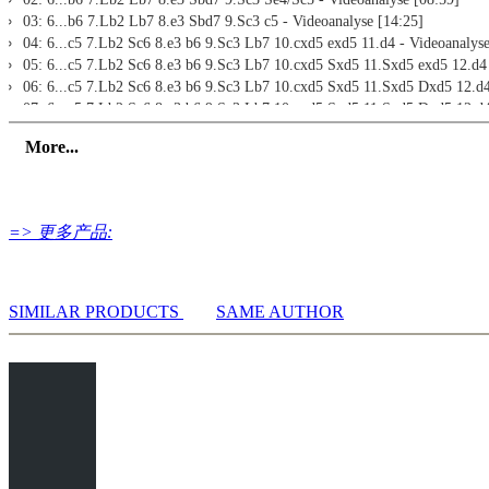
03: 6...b6 7.Lb2 Lb7 8.e3 Sbd7 9.Sc3 c5 - Videoanalyse [14:25]
04: 6...c5 7.Lb2 Sc6 8.e3 b6 9.Sc3 Lb7 10.cxd5 exd5 11.d4 - Videoanalyse
05: 6...c5 7.Lb2 Sc6 8.e3 b6 9.Sc3 Lb7 10.cxd5 Sxd5 11.Sxd5 exd5 12.d4
06: 6...c5 7.Lb2 Sc6 8.e3 b6 9.Sc3 Lb7 10.cxd5 Sxd5 11.Sxd5 Dxd5 12.d4
07: 6...c5 7.Lb2 Sc6 8.e3 b6 9.Sc3 Lb7 10.cxd5 Sxd5 11.Sxd5 Dxd5 12.d4
08: 6...c5 7.Lb2 Sc6 8.e3 b6 9.Sc3 Lb7 10.cxd5 Sxd5 11.Sxd5 Dxd5 12.d
More...
09: 6...c5 7.Lb2 Sc6 8.e3 b6 9.Sc3 dxc4 10.bxc4 Lb7 11.De2 a6/Dd7/Tc8/
10: 6...c5 7.Lb2 Sc6 8.e3 b6 9.Sc3 dxc4 10.bxc4 Lb7 11.De2 Dc7 12.Se1 
11: 6...c5 7.Lb2 Sc6 8.e3 d4 9.exd4 cxd4 10.Te1 Te8/Lc5/Se8 - Videoanal
Slawisch-Aufbau
=> 更多产品:
01: 4...Lg4 Einführung - Videoanalyse [07:01]
02: 4...Lg4 5.0-0 e6 6.d3 Le7 - Videoanalyse [11:57]
03: 4...Lg4 5.0-0 e6 6.d3 dxc4 7.dxc4 Sbd7/Dxd1 - Videoanalyse [09:36]
04: 4...Lg4 5.0-0 e6 6.d3 Sbd7 7.cxd5 cxd5 8.Db3 Db6/Sc5 - Videoanalyse
SIMILAR PRODUCTS
SAME AUTHOR
05: 4...Lg4 5.0-0 e6 6.d3 Sbd7 7.cxd5 exd5 8.Sc3 Le7/Lc5/Ld6 - Videoana
06: 3...Lg4 4.Lg2 Sd7/e6 - Videoanalyse [07:16]
07: 4...g6 5.b3 Lg7 6.Lb2 0-0 7.0-0 Lf5 8.d3 Dc8/Te8 - Videoanalyse [11:
08: 4....g6 5.b3 Lg7 6.Lb2 0-0 7.0-0 Lg4 8.d3 Lxf3/Sbd7 - Videoanalyse 
09: 4...g6 5.b3 Lg7 6.Lb2 0-0 7.0-0 a5/b6/Sbd7 - Videoanalyse [09:25]
10: 4...dxc4 5.0-0 b5 - Videoanalyse [10:01]
11: 4...dxc4 5.0-0 Le6 - Videoanalyse [05:56]
12: 4...dxc4 5.0-0 Sbd7 6.Sa3 Sb6 7.Dc2 Dd5 - Videoanalyse [06:47]