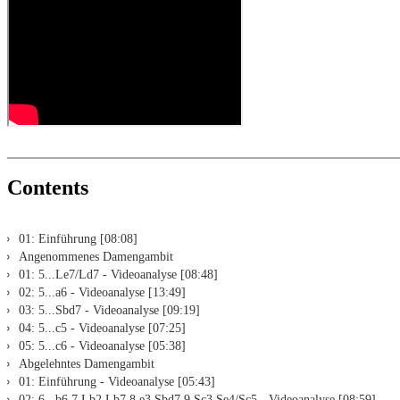
Replay training
LiveBook active
All engines installed in ChessBase can be started for the analysi
Assisted Analysis
Print notation and diagrams (for worksheets)
Contents
01: Einführung [08:08]
Angenommenes Damengambit
01: 5...Le7/Ld7 - Videoanalyse [08:48]
02: 5...a6 - Videoanalyse [13:49]
03: 5...Sbd7 - Videoanalyse [09:19]
04: 5...c5 - Videoanalyse [07:25]
05: 5...c6 - Videoanalyse [05:38]
Abgelehntes Damengambit
01: Einführung - Videoanalyse [05:43]
02: 6...b6 7.Lb2 Lb7 8.e3 Sbd7 9.Sc3 Se4/Sc5 - Videoanalyse [08:59]