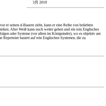
3月 2019
or er seinen d-Bauern zieht, kann er eine Reihe von beliebten
stehen. Aber Weiß kann noch weiter gehen und ein rein Englisches
gfolgen oder Systeme (vor allem im Königsinder), wo es objektiv am
e Repertoire basiert auf rein Englischen Systemen, die zu
 und 1.d4, aber ist auch sehr flexibel und so ist das Verständnis der
en ungefähr 75% der schwarzen Systeme andere Varianten für Weiß zu
 zeigt sich das schon früh, in anderen Systemen erfolgt die
den Empfehlungen im Buch gefolgt bin, habe ich die Varianten
st, bietet sie doch viele Möglichkeiten und das Mehrtempo des Weißen
rategisch sehr solide, da sie den Kampf um das Feld d5 und die
gungen zu unternehmen, den Bauern sofort zurückzugewinnen.
edback (also on mistakes) and further explanations.
nitial position - final position).
ou test your new knowledge and actively play the new opening.