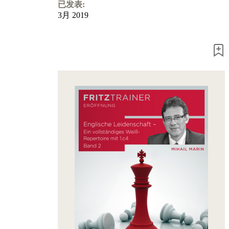
Program
已发表:
Packages
3月 2019
Program
Upgrade
Database
CB
packages
Training
Opening
Middlegame
Endgame
Master
Class
World
Champion
Chess
Fritz&Chesster
60
Minutes
FritzTrainer
Starting
out
初