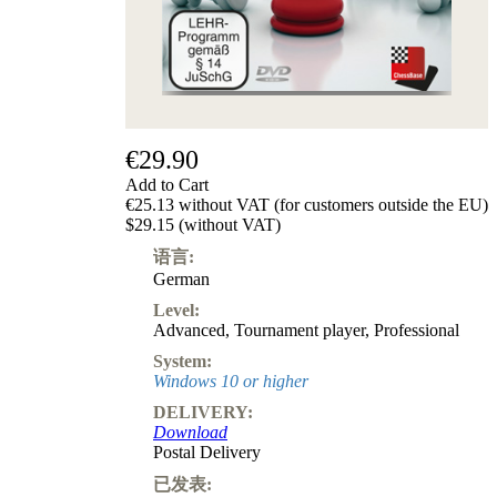
级
产
品
ChessBase
Magazine
Magazine
Extra
€29.90
Subscription
Add to Cart
€25.13 without VAT (for customers outside the EU)
Other
$29.15 (without VAT)
Ludwig
Boutique
语言:
Vouchers
German
Level:
Advanced
,
Tournament player
,
Professional
System:
Windows 10 or higher
DELIVERY:
Download
Postal Delivery
已发表: