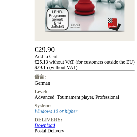
Privacy
Policy
about
us
FAQ
许
可
证
€29.90
Accessibility
Add to Cart
Cookies
€25.13 without VAT (for customers outside the EU)
Management
$29.15 (without VAT)
Compliance
Hotline
语言:
German
Chessbase
Accounts
Level:
Membership
Advanced
,
Tournament player
,
Professional
Ducats
System:
Chess
Windows 10 or higher
Programs
DELIVERY:
Fritz
Download
Postal Delivery
ChessBase