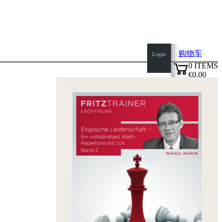
购物车
Login
0
ITEMS
€0.00
top
✔
of
page
Home
page
新
产
品
作
者
Openings
Contact
T
&
C