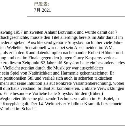
已发表:
7月 2021
ezwang 1957 im zweiten Anlauf Botvinnik und wurde damit der 7.
hachgeschichte, musste den Titel allerdings bereits im Jahr darauf im
eder abgeben. Anschließend gehörte Smyslov noch über viele Jahre
ten Weltelite. Sensationell war dabei sein Abschneiden im WM-
, als er in den Kandidatenkämpfen nacheinander Robert Hübner und
ang und erst im Finale gegen den jungen Garry Kasparov verlor –
 zu diesem Zeitpunkt 62 Jahre alt! Smyslov hatte ein besonders tiefes
 Vielleicht geprägt durch die Musik (er war ausgebildeter
 sein Spiel von Natürlichkeit und Harmonie gekennzeichnet. Er
en positionellen Stil und verließ sich auch in scharfen taktischen
 mehr auf seine Intuition als auf konkrete Variantenberechnung, wobei
all durchaus verstand, brillant zu kombinieren. Unklare Verwicklungen
r. Eine besondere Vorliebe hatte Smyslov für den (frühen)
egbereiter für seine glänzende Technik, vor allem im Endspiel, in
te Koryphäe galt. Der 14. Weltmeister Vladimir Kramnik bezeichnete
Wahrheit im Schach“.
on unserem Expertenteam Yannick Pelletier, Mihail Marin, Karsten