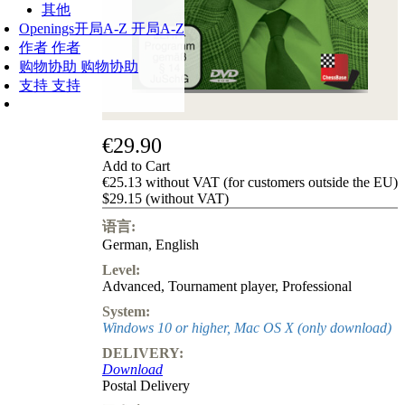
其他
Openings
开局A-Z
开局A-Z
作者
作者
购物协助
购物协助
支持
支持
€29.90
Add to Cart
€25.13 without VAT (for customers outside the EU)
$29.15 (without VAT)
语言:
German
,
English
Level:
Advanced
,
Tournament player
,
Professional
System:
Windows 10 or higher, Mac OS X (only download)
DELIVERY:
Download
Postal Delivery