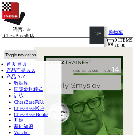
语言:
de
购物车
Login
ChessBase商店
0
ITEMS
€0.00
✔
Toggle navigation
首页
首页
产品
产品 A-Z
产品 A-Z
数据库
国际象棋程式
训练
ChessBase杂誌
ChessBase帐户
ChessBase Books
开始
基础知识
Voucher