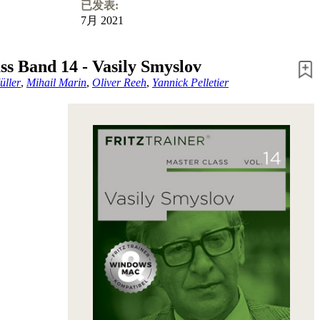
已发表:
7月 2021
ss Band 14 - Vasily Smyslov
üller
,
Mihail Marin
,
Oliver Reeh
,
Yannick Pelletier