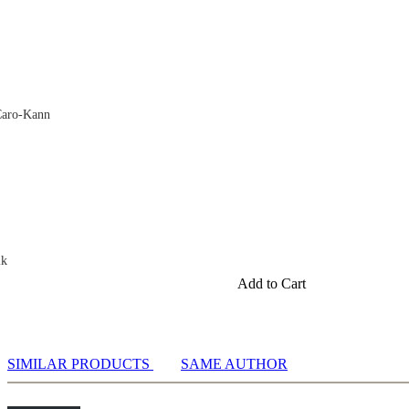
Caro-Kann
ik
Add to Cart
SIMILAR PRODUCTS
SAME AUTHOR
ov, 1935
 1940
1940