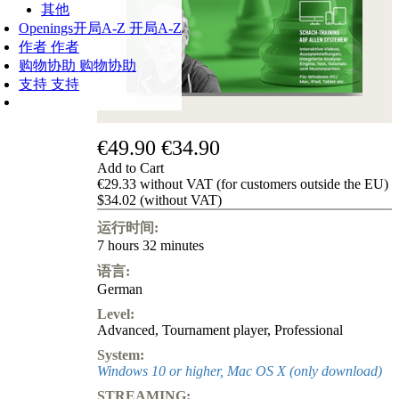
其他
Openings
开局A-Z
开局A-Z
作者
作者
购物协助
购物协助
支持
支持
€49.90
€34.90
Add to Cart
€29.33 without VAT (for customers outside the EU)
$34.02 (without VAT)
运行时间:
7 hours 32 minutes
语言:
German
Level:
Advanced
,
Tournament player
,
Professional
System:
Windows 10 or higher, Mac OS X (only download)
STREAMING: