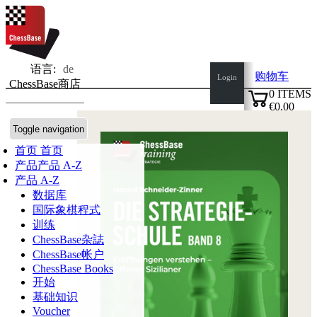
语言:
de
购物车
Login
ChessBase商店
0
ITEMS
€0.00
✔
Toggle navigation
首页
首页
产品
产品 A-Z
产品 A-Z
数据库
国际象棋程式
训练
ChessBase杂誌
ChessBase帐户
ChessBase Books
开始
基础知识
Voucher