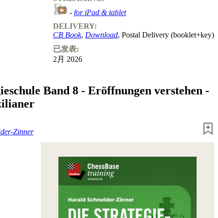
-
for iPad & tablet
DELIVERY:
CB Book
,
Download
, Postal Delivery (booklet+key)
已发表:
2月 2026
gieschule Band 8 - Eröffnungen verstehen -
ilianer
der-Zinner