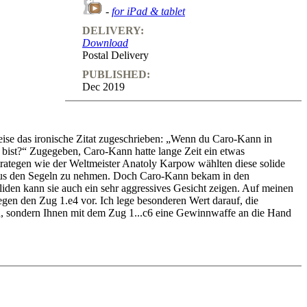
-
for iPad & tablet
DELIVERY:
Download
Postal Delivery
PUBLISHED:
Dec 2019
se das ironische Zitat zugeschrieben: „Wenn du Caro-Kann in
t bist?“ Zugegeben, Caro-Kann hatte lange Zeit ein etwas
Strategen wie der Weltmeister Anatoly Karpow wählten diese solide
aus den Segeln zu nehmen. Doch Caro-Kann bekam in den
iden kann sie auch ein sehr aggressives Gesicht zeigen. Auf meinen
gen den Zug 1.e4 vor. Ich lege besonderen Wert darauf, die
n, sondern Ihnen mit dem Zug 1...c6 eine Gewinnwaffe an die Hand
 Nebenvarianten
ante nach 3.e5, bekommen sie mit dem seltenen Aufbau ...Se7 nebst
or zwei Jahren in die Großmeisterpraxis aufgenommen wurde und Weiß