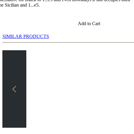
he Sicilian and 1...e5.
ireempfehlung I
toireempfehlung II
Add to Cart
SIMILAR PRODUCTS
rtoireempfehlung I
ireempfehlung II
lung III