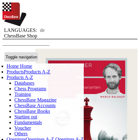
LANGUAGES:
de
ChessBase Shop
Toggle navigation
Home
Home
Products
Products A-Z
Products A-Z
Databases
Chess Programs
Training
ChessBase Magazine
ChessBase Accounts
ChessBase Books
Starting out
Fundamentals
Voucher
Others
Openings
Openings A-Z
Openings A-Z