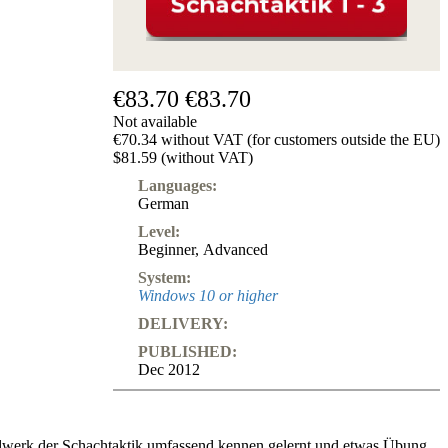
€83.70
€83.70
Not available
€70.34 without VAT (for customers outside the EU)
$81.59 (without VAT)
Languages:
German
Level:
Beginner
,
Advanced
System:
Windows 10 or higher
DELIVERY:
PUBLISHED:
Dec 2012
werk der Schachtaktik umfassend kennen gelernt und etwas Übung