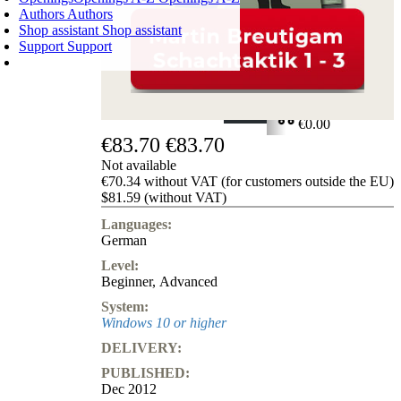
Authors
Authors
Shop assistant
Shop assistant
Support
Support
SHOPPING CART
Login
0
ITEMS
€0.00
€83.70
€83.70
✔
Not available
€70.34 without VAT (for customers outside the EU)
$81.59 (without VAT)
Languages:
German
Level:
Beginner
,
Advanced
System:
Windows 10 or higher
DELIVERY:
PUBLISHED:
Dec 2012