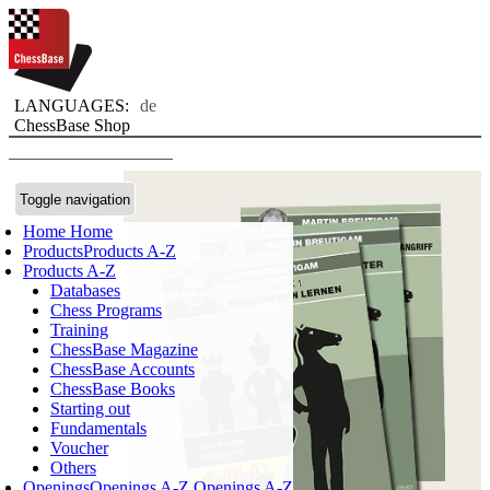
LANGUAGES:
de
ChessBase Shop
Toggle navigation
Home
Home
Products
Products A-Z
Products A-Z
Databases
Chess Programs
Training
ChessBase Magazine
ChessBase Accounts
ChessBase Books
Starting out
Fundamentals
Voucher
Others
Openings
Openings A-Z
Openings A-Z