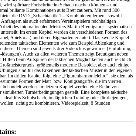
t, wird spürbare Fortschritte im Schach machen können – und
einmal brillante Kombinationen aufs Brett zaubern. Mit rund 300
 bietet die DVD „Schachtaktik 1 – Kombinieren lernen“ sowohl
) Anfängern als auch erfahrenen Vereinsspielern reichhaltigen
rbeit des Internationalen Meisters Martin Breutigam ist systematisch
 unterteilt: Im ersten Kapitel werden die verschiedenen Formen des
bel, Spieß u.a.) und deren Eigenarten erläutert. Das zweite Kapitel
reitenden taktischen Elementen wie zum Beispiel Ablenkung und
 dieser Themen sind jeweils drei Videoclips gewidmet (Einführung,
-lösungen). Auch zu allen weiteren Themen zeigt Breutigam neben
d Hilfen beim Aufspüren der taktischen Möglichkeiten auch reichlich
roßmeisterpraxis, größtenteils moderne Beispiele, aber auch einige
 Übungen sind für das Erkennen der taktischen Muster in den eigenen
bar. Im dritten Kapitel folgt eine „Figurenharmonielehre“, sie dient als
bestimmte Formen der Matt- bzw. Königsangriffe, die im vierten
ch behandelt werden. Im letzten Kapitel werden eine Reihe von
 simulierten Turnierbedingungen gestellt. Eine komplette taktische
ideal fürs Schulschach, im täglichen Training oder für diejenigen,
 wollen, richtig zu kombinieren. Videospielzeit: 8 Stunden
 Muster der Meister
 meinen Partien die taktischen Tricks? Wie soll ich angreifen? Und
tains:
 Antworten auf die am Brett oft schwierigen Fragen findet man bei