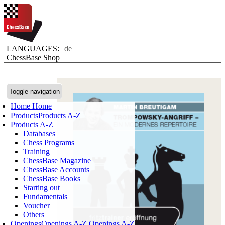
LANGUAGES:
de
ChessBase Shop
Toggle navigation
Home
Home
Products
Products A-Z
Products A-Z
Databases
Chess Programs
Training
ChessBase Magazine
ChessBase Accounts
ChessBase Books
Starting out
Fundamentals
Voucher
Others
Openings
Openings A-Z
Openings A-Z