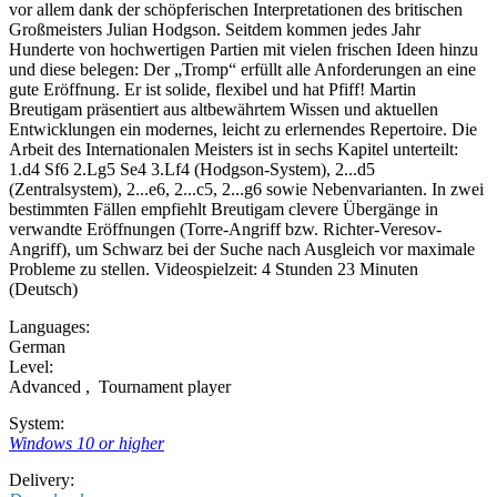
vor allem dank der schöpferischen Interpretationen des britischen
Großmeisters Julian Hodgson. Seitdem kommen jedes Jahr
Hunderte von hochwertigen Partien mit vielen frischen Ideen hinzu
und diese belegen: Der „Tromp“ erfüllt alle Anforderungen an eine
gute Eröffnung. Er ist solide, flexibel und hat Pfiff! Martin
Breutigam präsentiert aus altbewährtem Wissen und aktuellen
Entwicklungen ein modernes, leicht zu erlernendes Repertoire. Die
Arbeit des Internationalen Meisters ist in sechs Kapitel unterteilt:
1.d4 Sf6 2.Lg5 Se4 3.Lf4 (Hodgson-System), 2...d5
(Zentralsystem), 2...e6, 2...c5, 2...g6 sowie Nebenvarianten. In zwei
bestimmten Fällen empfiehlt Breutigam clevere Übergänge in
verwandte Eröffnungen (Torre-Angriff bzw. Richter-Veresov-
Angriff), um Schwarz bei der Suche nach Ausgleich vor maximale
Probleme zu stellen. Videospielzeit: 4 Stunden 23 Minuten
(Deutsch)
Languages:
German
Level:
Advanced
,
Tournament player
System:
Windows 10 or higher
Delivery: