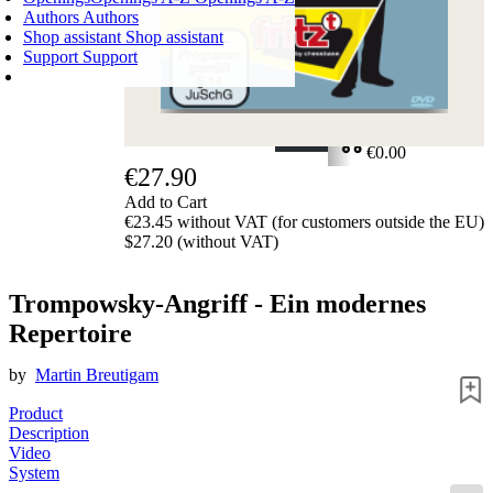
Authors
Authors
Shop assistant
Shop assistant
Support
Support
SHOPPING CART
Login
0
ITEMS
€0.00
€27.90
✔
Add to Cart
€23.45 without VAT (for customers outside the EU)
$27.20 (without VAT)
Trompowsky-Angriff - Ein modernes
Repertoire
by
Martin Breutigam
Product
Description
Video
System